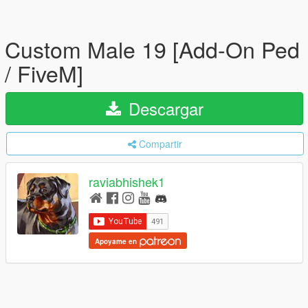
Custom Male 19 [Add-On Ped
/ FiveM]
Descargar
Compartir
raviabhishek1
Apoyame en