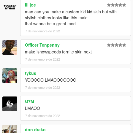
lil joe
man can you make a custom kid kid skin but with
stylish clothes looks like this male
that wanna be a great mod
7 de noviembre de 2022
Officer Tenpenny
make ishowspeeds fornite skin next
7 de noviembre de 2022
tykus
YOOOOO LMAOOOOOOO
7 de noviembre de 2022
G7M
LMAOO
7 de noviembre de 2022
don drako