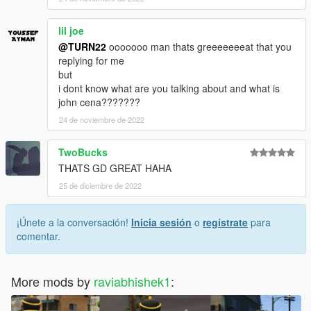
lil joe
@TURN22
ooooooo man thats greeeeeeeat that you
replying for me
but
i dont know what are you talking about and what is
john cena???????
24 de noviembre de 2022
TwoBucks
THATS GD GREAT HAHA
25 de diciembre de 2022
¡Únete a la conversación!
Inicia sesión
o
regístrate
para
comentar.
More mods by
raviabhishek1
: