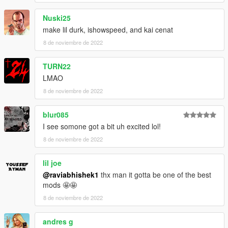
Nuski25
make lil durk, ishowspeed, and kai cenat
8 de noviembre de 2022
TURN22
LMAO
8 de noviembre de 2022
blur085
I see somone got a bit uh excited lol!
8 de noviembre de 2022
lil joe
@raviabhishek1
thx man it gotta be one of the best
mods 🤩🤩
8 de noviembre de 2022
andres g