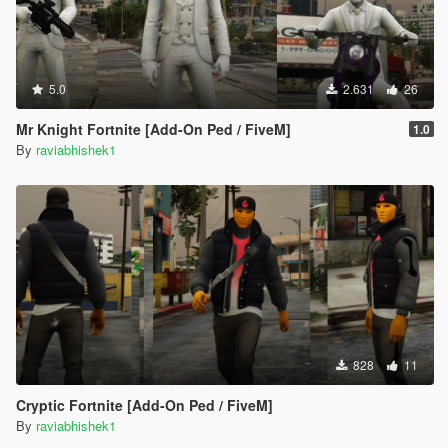
5.0
2.631
26
Mr Knight Fortnite [Add-On Ped / FiveM]
1.0
By
raviabhishek1
828
11
Cryptic Fortnite [Add-On Ped / FiveM]
By
raviabhishek1