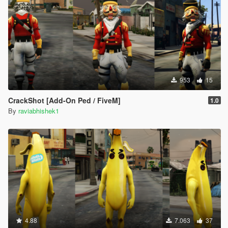
953
15
CrackShot [Add-On Ped / FiveM]
1.0
By
raviabhishek1
4.88
7.063
37