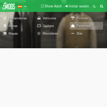
Show Adult
Iniciar sesión
Herramientas
Vehículos
Pinturas
Armas
Códigos
Personaje
Mapas
Misceláneo
Más