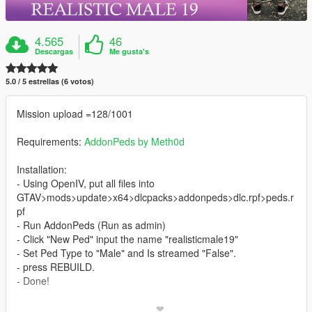
4.565
46
Descargas
Me gusta's
5.0 / 5 estrellas (6 votos)
Mission upload =128/1001
Requirements:
AddonPeds by Meth0d
Installation:
- Using OpenIV, put all files into
GTAV>mods>update>x64>dlcpacks>addonpeds>dlc.rpf>peds.r
pf
- Run AddonPeds (Run as admin)
- Click "New Ped" input the name "realisticmale19"
- Set Ped Type to "Male" and Is streamed "False".
- press REBUILD.
- Done!
_________________________❤