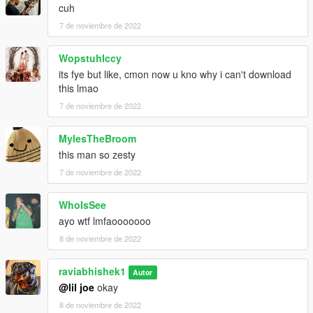
cuh
7 de noviembre de 2022
WopstuhIccy
its fye but like, cmon now u kno why i can't download
this lmao
7 de noviembre de 2022
MylesTheBroom
this man so zesty
7 de noviembre de 2022
WhoIsSee
ayo wtf lmfaooooooo
8 de noviembre de 2022
raviabhishek1
Autor
@lil joe
okay
8 de noviembre de 2022