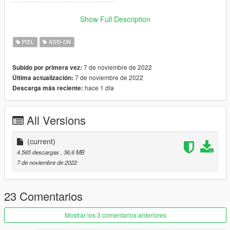
_________________________
>
Show Full Description
✨ Join our discord for more content ✨
PIEL
ADD-ON
_________________________❤
_________________________
7 de noviembre de 2022
Subido por primera vez:
7 de noviembre de 2022
Última actualización:
_________________________❤
hace 1 día
Descarga más reciente:
_________________________
TERMS OF USE: Feel free to use this mod in whichever
All Versions
content you want to do on YouTube, Twitch or whatever, but
please give me credit and leave a link to the original download
page. Please don't reupload the mod anywhere without my
(current)
permission
4.565 descargas
, 36,6 MB
7 de noviembre de 2022
23 Comentarios
Mostrar los 3 comentarios anteriores