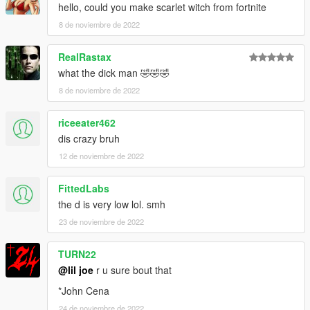
hello, could you make scarlet witch from fortnite
8 de noviembre de 2022
RealRastax
what the dick man 🤣🤣🤣
8 de noviembre de 2022
riceeater462
dis crazy bruh
12 de noviembre de 2022
FittedLabs
the d is very low lol. smh
23 de noviembre de 2022
TURN22
@lil joe
r u sure bout that
*John Cena
24 de noviembre de 2022