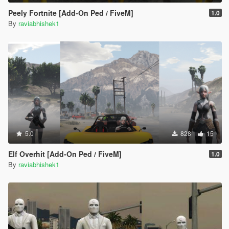
Peely Fortnite [Add-On Ped / FiveM]
1.0
By
raviabhishek1
5.0
828
15
Elf Overhit [Add-On Ped / FiveM]
1.0
By
raviabhishek1