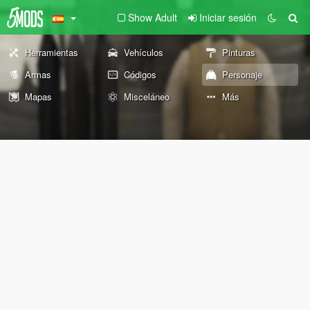
Show Adult
Iniciar sesión
Herramientas
Vehículos
Pinturas
Armas
Códigos
Personaje
Mapas
Misceláneo
Más