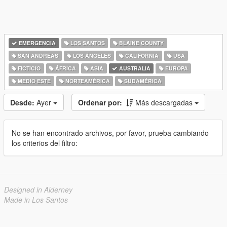
EMERGENCIA
LOS SANTOS
BLAINE COUNTY
SAN ANDREAS
LOS ÁNGELES
CALIFORNIA
USA
FICTICIO
ÁFRICA
ASIA
AUSTRALIA
EUROPA
MEDIO ESTE
NORTEAMÉRICA
SUDAMÉRICA
Desde:
Ayer
Ordenar por:
Más descargadas
No se han encontrado archivos, por favor, prueba cambiando
los criterios del filtro:
Designed in Alderney
Made in Los Santos