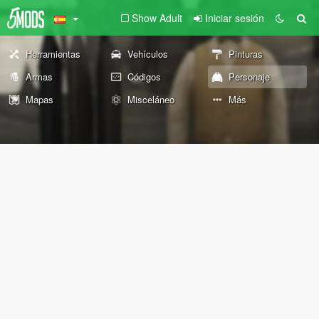
Show Adult
Iniciar sesión
Herramientas
Vehículos
Pinturas
Armas
Códigos
Personaje
Mapas
Misceláneo
Más