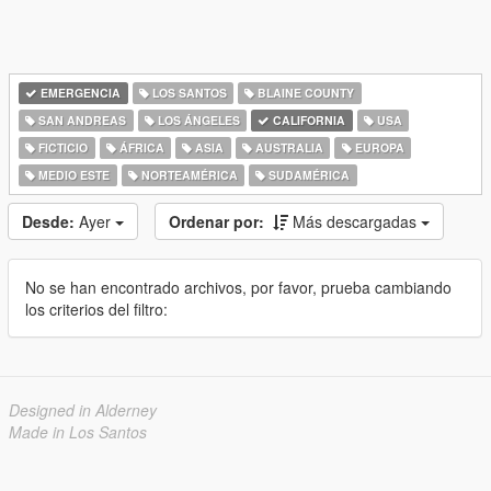
EMERGENCIA
LOS SANTOS
BLAINE COUNTY
SAN ANDREAS
LOS ÁNGELES
CALIFORNIA
USA
FICTICIO
ÁFRICA
ASIA
AUSTRALIA
EUROPA
MEDIO ESTE
NORTEAMÉRICA
SUDAMÉRICA
Desde:
Ayer
Ordenar por:
Más descargadas
No se han encontrado archivos, por favor, prueba cambiando
los criterios del filtro:
Designed in Alderney
Made in Los Santos