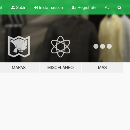
nt
Subir
Iniciar sesión
Regístrate
MAPAS
MISCELÁNEO
MÁS