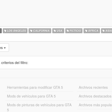
S
LOS ÁNGELES
CALIFORNIA
USA
FICTICIO
ÁFRICA
ASI
tes
iterios del filtro:
Herramientas para modificar GTA 5
Archivos recientes
Mods de vehículos para GTA 5
Archivos destacados
Mods de pinturas de vehículos para GTA
Archivos más popula
5