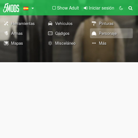
Show Adult
Iniciar sesión
Herramientas
Vehículos
Pinturas
Armas
Códigos
Personaje
Mapas
Misceláneo
Más