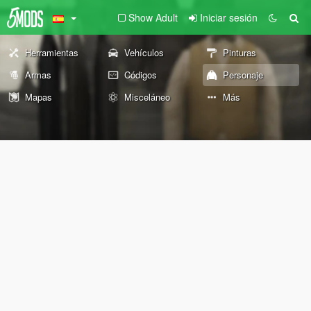
Show Adult
Iniciar sesión
Herramientas
Vehículos
Pinturas
Armas
Códigos
Personaje
Mapas
Misceláneo
Más