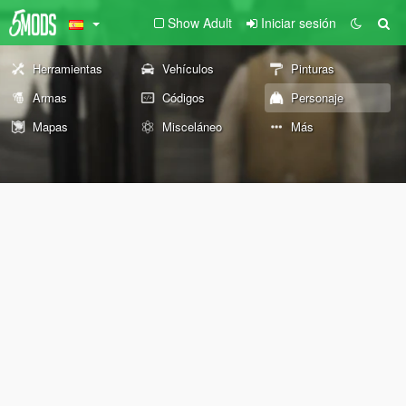
Show Adult
Iniciar sesión
Herramientas
Vehículos
Pinturas
Armas
Códigos
Personaje
Mapas
Misceláneo
Más