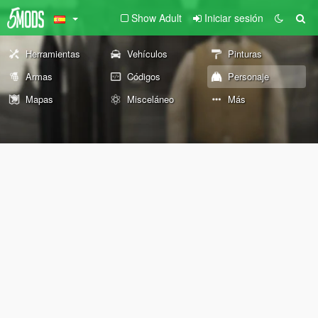
Show Adult
Iniciar sesión
Herramientas
Vehículos
Pinturas
Armas
Códigos
Personaje
Mapas
Misceláneo
Más