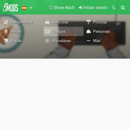
Show Adult
Iniciar sesión
Herramientas
Vehículos
Pinturas
Armas
Códigos
Personaje
Mapas
Misceláneo
Más