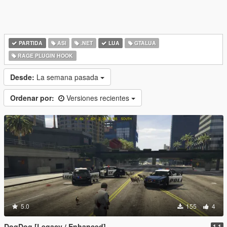
PARTIDA
ASI
.NET
LUA
GTALUA
RAGE PLUGIN HOOK
Desde:
La semana pasada
Ordenar por:
Versiones recientes
5.0
155
4
DogDog [Legacy / Enhanced]
1.1