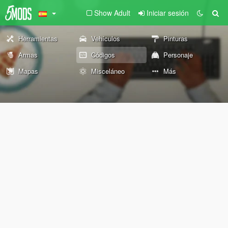
Show Adult
Iniciar sesión
Herramientas
Vehículos
Pinturas
Armas
Códigos
Personaje
Mapas
Misceláneo
Más