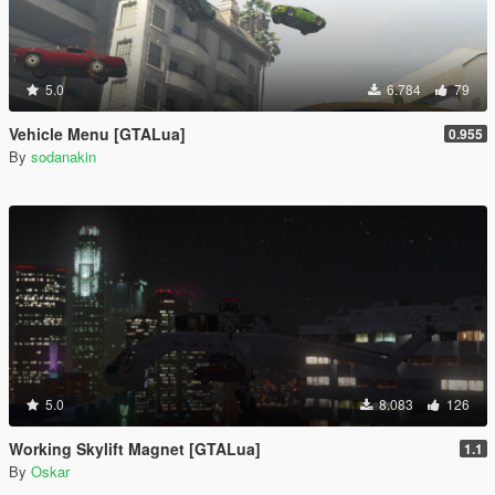
5.0
6.784
79
Vehicle Menu [GTALua]
0.955
By
sodanakin
5.0
8.083
126
Working Skylift Magnet [GTALua]
1.1
By
Oskar