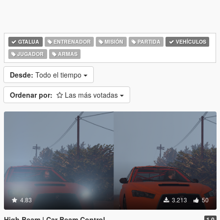
GTALUA
ENTRENADOR
MISIÓN
PARTIDA
VEHÍCULOS
JUGADOR
ARMAS
Desde:
Todo el tiempo
Ordenar por:
Las más votadas
4.83
3.213
50
High Beam | Car Beam Control
1.0