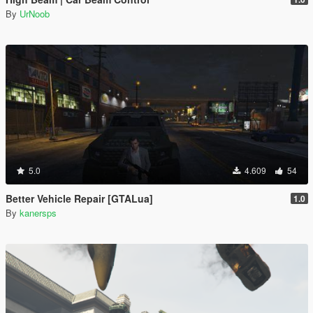
By
UrNoob
5.0
4.609
54
Better Vehicle Repair [GTALua]
1.0
By
kanersps