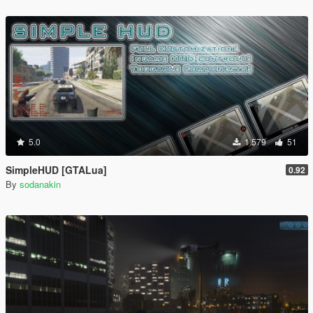
5.0
1.579
51
SimpleHUD [GTALua]
0.92
By
sodanakin