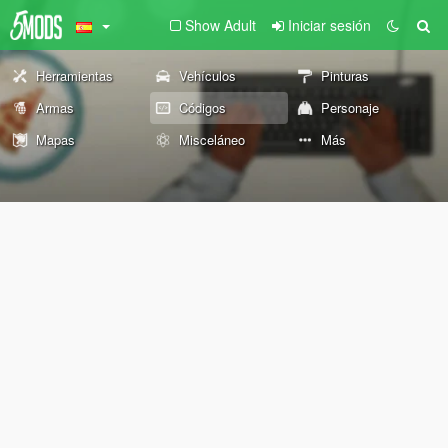
Show Adult
Iniciar sesión
Herramientas
Vehículos
Pinturas
Armas
Códigos
Personaje
Mapas
Misceláneo
Más