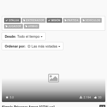
GTALUA
ENTRENADOR
MISIÓN
PARTIDA
VEHÍCULOS
JUGADOR
ARMAS
Desde:
Todo el tiempo
Ordenar por:
Las más votadas
5.0
2.194
33
Simple Prisoner Arrest [GTALua]
1.0