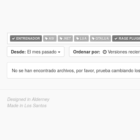
ENTRENADOR
ASI
.NET
LUA
GTALUA
RAGE PLUGI
Desde:
El mes pasado
Ordenar por:
Versiones recie
No se han encontrado archivos, por favor, prueba cambiando los cr
Designed in Alderney
Made in Los Santos