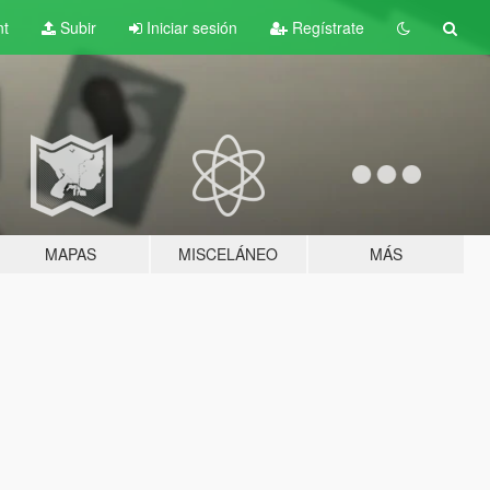
nt
Subir
Iniciar sesión
Regístrate
MAPAS
MISCELÁNEO
MÁS