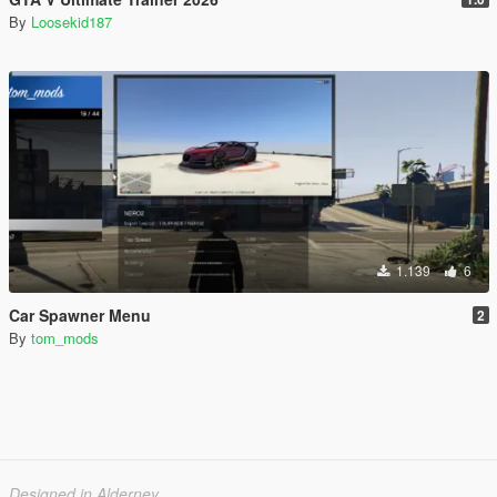
By
Loosekid187
1.139
6
Car Spawner Menu
2
By
tom_mods
Designed in Alderney