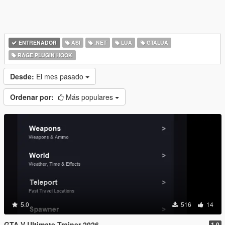
ENTRENADOR
ASI
.NET
LUA
GTALUA
RAGE PLUGIN HOOK
Desde:
El mes pasado
Ordenar por:
Más populares
5.0
516
14
GTA V Ultimate Trainer 2026
1.0