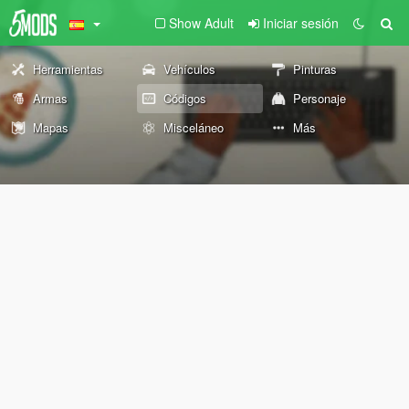
Show Adult
Iniciar sesión
Herramientas
Vehículos
Pinturas
Armas
Códigos
Personaje
Mapas
Misceláneo
Más