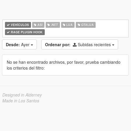
VEHÍCULOS
ASI
.NET
LUA
GTALUA
RAGE PLUGIN HOOK
Desde:
Ayer
Ordenar por:
Subidas recientes
No se han encontrado archivos, por favor, prueba cambiando
los criterios del filtro:
Designed in Alderney
Made in Los Santos