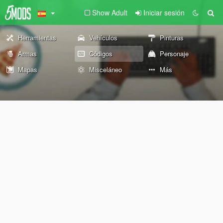
Show Adult
Iniciar sesión
Herramientas
Vehículos
Pinturas
Armas
Códigos
Personaje
Mapas
Misceláneo
Más