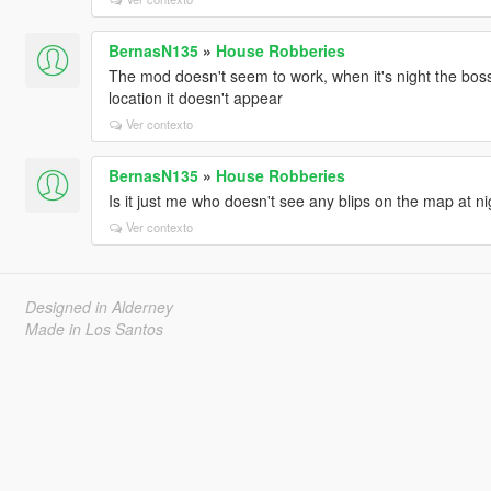
BernasN135
»
House Robberies
The mod doesn't seem to work, when it's night the boss
location it doesn't appear
Ver contexto
BernasN135
»
House Robberies
Is it just me who doesn't see any blips on the map at ni
Ver contexto
Designed in Alderney
Made in Los Santos