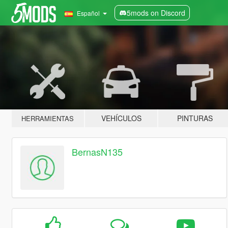
5mods on Discord
Español
VEHÍCULOS
PINTURAS
HERRAMIENTAS
BernasN135