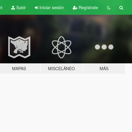
nt
Subir
Iniciar sesión
Regístrate
MAPAS
MISCELÁNEO
MÁS