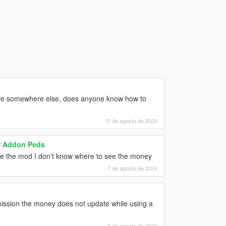
ave somewhere else, does anyone know how to
10 de agosto de 2024
r Addon Peds
e the mod I don't know where to see the money
7 de agosto de 2024
ission the money does not update while using a
6 de agosto de 2024