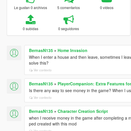
Le gustan 0 archivos
5 comentarios
0 vídeos
0 subidas
0 seguidores
BernasN135
»
Home Invasion
When I enter a house and then leave, sometimes I le
solve this?
Ver contexto
BernasN135
»
PlayerCompanion: Extra Features fo
Is there any way to see money in the game? When I us
Ver contexto
BernasN135
»
Character Creation Script
when I receive money in the game after completing a m
ped created with this mod
Ver contexto