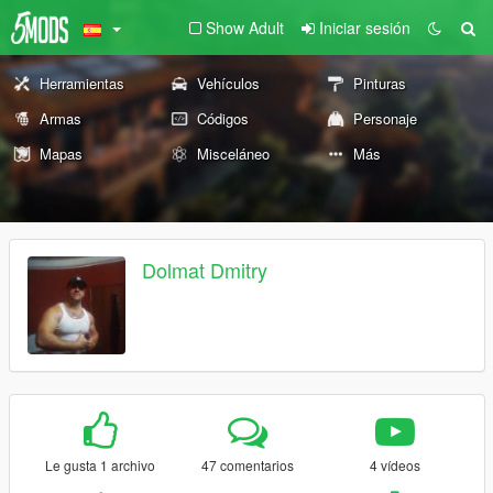
Show Adult
Iniciar sesión
Herramientas
Vehículos
Pinturas
Armas
Códigos
Personaje
Mapas
Misceláneo
Más
Dolmat Dmitry
Le gusta 1 archivo
47 comentarios
4 vídeos