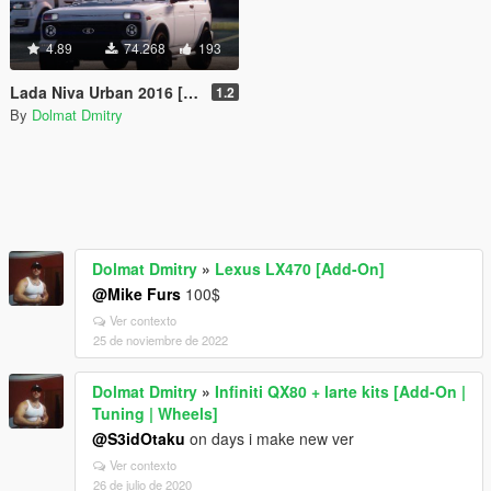
4.89
74.268
193
Lada Niva Urban 2016 [Add-On / Replace | Tuning]
1.2
By
Dolmat Dmitry
Dolmat Dmitry
»
Lexus LX470 [Add-On]
@Mike Furs
100$
Ver contexto
25 de noviembre de 2022
Dolmat Dmitry
»
Infiniti QX80 + larte kits [Add-On |
Tuning | Wheels]
@S3idOtaku
on days i make new ver
Ver contexto
26 de julio de 2020