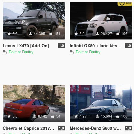
5.0
44.395
151
5.0
26.427
196
Lexus LX470 [Add-On]
Infiniti QX80 + larte kits [Add-On | Tuning | Wheels]
1.0
1.0
By
Dolmat Dmitry
By
Dolmat Dmitry
5.0
8.142
54
4.97
15.604
100
Chevrolet Caprice 2017 [Replace]
Mercedes-Benz S600 w220 (tunable AMG pack) [add-on]
1.0
1.0