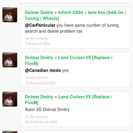
Dolmat Dmitry
»
Infiniti QX80 + larte kits [Add-On |
Tuning | Wheels]
@CarParticular
you have same number of tuning,
search and delete problem car
Ver contexto
7 de julio de 2020
Dolmat Dmitry
»
Land Cruiser VX [Replace /
FiveM]
@Canadian mods
yes
Ver contexto
16 de marzo de 2020
Dolmat Dmitry
»
Land Cruiser VX [Replace /
FiveM]
Autor 3D Dolmat Dmitry
Ver contexto
26 de febrero de 2020