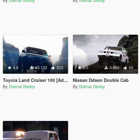
By
Dolmat Dmitry
By
Dolmat Dmitry
4.9
45.132
222
5.0
5.860
49
Toyota Land Cruiser 100 [Add-On | Replace]
Nissan Ddsen Double Cab
By
Dolmat Dmitry
By
Dolmat Dmitry