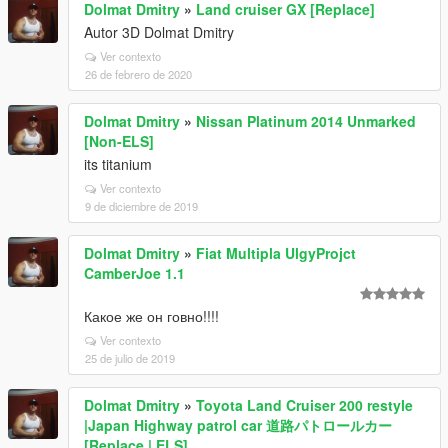
Dolmat Dmitry
»
Land cruiser GX [Replace]
Autor 3D Dolmat Dmitry
Ver contexto
26 de febrero de 2020
Dolmat Dmitry
»
Nissan Platinum 2014 Unmarked
[Non-ELS]
its titanium
Ver contexto
9 de diciembre de 2019
Dolmat Dmitry
»
Fiat Multipla UlgyProjct
CamberJoe 1.1
Какое же он говно!!!!
Ver contexto
25 de julio de 2019
Dolmat Dmitry
»
Toyota Land Cruiser 200 restyle
|Japan Highway patrol car 道路パトロールカー
[Replace | ELS]