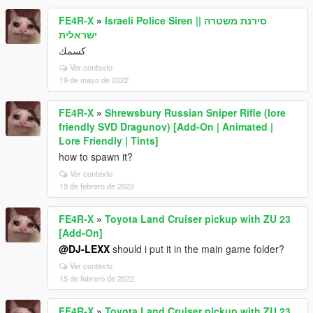
FE4R-X
»
Israeli Police Siren || סירנת משטרה
ישראלית
كسمك
Ver contexto
19 de mayo de 2022
FE4R-X
»
Shrewsbury Russian Sniper Rifle (lore
friendly SVD Dragunov) [Add-On | Animated |
Lore Friendly | Tints]
how to spawn it?
Ver contexto
19 de febrero de 2022
FE4R-X
»
Toyota Land Cruiser pickup with ZU 23
[Add-On]
@DJ-LEXX
should i put it in the main game folder?
Ver contexto
15 de febrero de 2022
FE4R-X
»
Toyota Land Cruiser pickup with ZU 23