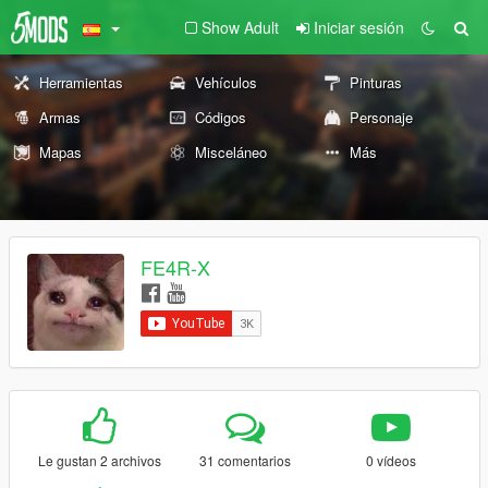
Show Adult
Iniciar sesión
Herramientas
Vehículos
Pinturas
Armas
Códigos
Personaje
Mapas
Misceláneo
Más
FE4R-X
Le gustan 2 archivos
31 comentarios
0 vídeos