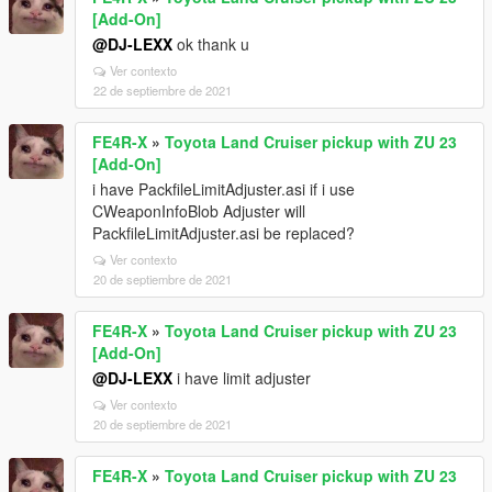
[Add-On]
@DJ-LEXX
ok thank u
Ver contexto
22 de septiembre de 2021
FE4R-X
»
Toyota Land Cruiser pickup with ZU 23
[Add-On]
i have PackfileLimitAdjuster.asi if i use
CWeaponInfoBlob Adjuster will
PackfileLimitAdjuster.asi be replaced?
Ver contexto
20 de septiembre de 2021
FE4R-X
»
Toyota Land Cruiser pickup with ZU 23
[Add-On]
@DJ-LEXX
i have limit adjuster
Ver contexto
20 de septiembre de 2021
FE4R-X
»
Toyota Land Cruiser pickup with ZU 23