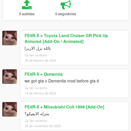
0 subidas
0 seguidores
FE4R-X
»
Toyota Land Cruiser GR Pick Up
Armored [Add-On / Animated]
بالله نزل الازيرا
Ver contexto
26 de febrero de 2024
FE4R-X
»
Dementia
we got gta v Dementia mod before gta 6
Ver contexto
14 de febrero de 2024
FE4R-X
»
Mitsubishi Colt 1998 [Add-On]
بتنزله الايفيكو؟
Ver contexto
25 de noviembre de 2023