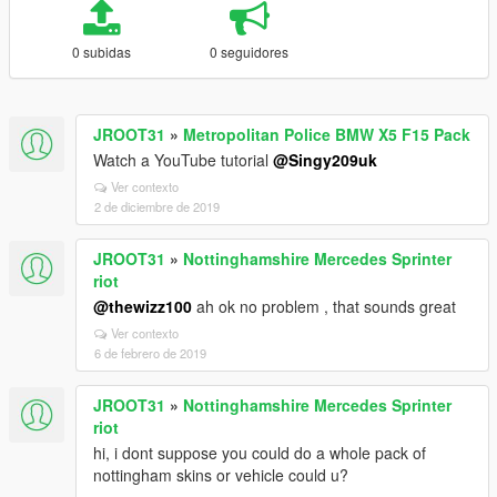
0 subidas
0 seguidores
JROOT31
»
Metropolitan Police BMW X5 F15 Pack
Watch a YouTube tutorial
@Singy209uk
Ver contexto
2 de diciembre de 2019
JROOT31
»
Nottinghamshire Mercedes Sprinter
riot
@thewizz100
ah ok no problem , that sounds great
Ver contexto
6 de febrero de 2019
JROOT31
»
Nottinghamshire Mercedes Sprinter
riot
hi, i dont suppose you could do a whole pack of
nottingham skins or vehicle could u?