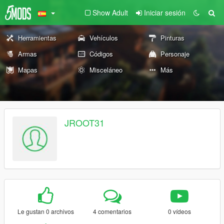
Show Adult
Iniciar sesión
Herramientas
Vehículos
Pinturas
Armas
Códigos
Personaje
Mapas
Misceláneo
Más
JROOT31
Le gustan 0 archivos
4 comentarios
0 vídeos