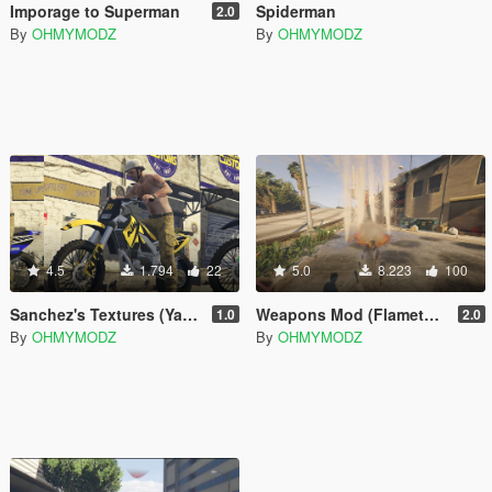
Imporage to Superman
Spiderman
2.0
By
OHMYMODZ
By
OHMYMODZ
4.5
1.794
22
5.0
8.223
100
Sanchez's Textures (Yamaha, KTM, Monster Energy)
Weapons Mod (Flamethrower, Water, Flame, Steam, Flares, etc.)
1.0
2.0
By
OHMYMODZ
By
OHMYMODZ