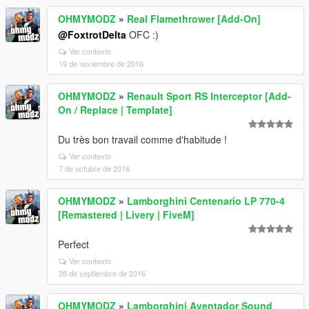
OHMYMODZ
»
Real Flamethrower [Add-On]
@FoxtrotDelta
OFC :)
Ver contexto
19 de noviembre de 2016
OHMYMODZ
»
Renault Sport RS Interceptor [Add-
On / Replace | Template]
Du très bon travail comme d'habitude !
Ver contexto
7 de octubre de 2016
OHMYMODZ
»
Lamborghini Centenario LP 770-4
[Remastered | Livery | FiveM]
Perfect
Ver contexto
28 de septiembre de 2016
OHMYMODZ
»
Lamborghini Aventador Sound