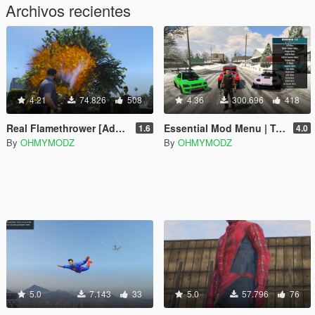
Archivos recientes
4.21
74.826
508
4.36
300.696
418
Real Flamethrower [Add-On]
Essential Mod Menu | Trainer [SP] [OUTDATED]
1.6
4.0
By
OHMYMODZ
By
OHMYMODZ
5.0
7.143
33
5.0
57.796
76