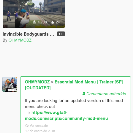
4.730
24
Invincible Bodyguards Mod Railgun
1.0
By
OHMYMODZ
OHMYMODZ
»
Essential Mod Menu | Trainer [SP]
[OUTDATED]
Comentario adherido
If you are looking for an updated version of this mod
menu check out
-->
https://www.gta5-
mods.com/scripts/community-mod-menu
Ver contexto
17 de enero de 2018