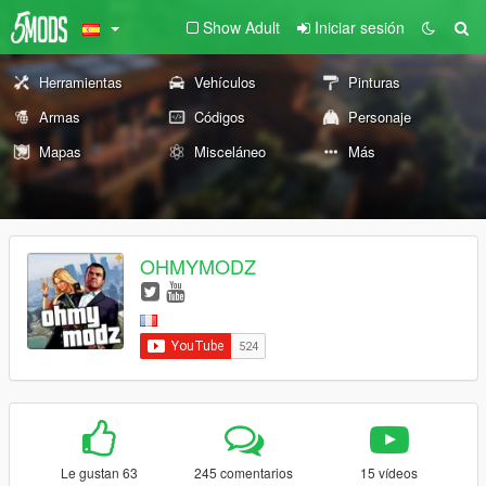
Show Adult
Iniciar sesión
Herramientas
Vehículos
Pinturas
Armas
Códigos
Personaje
Mapas
Misceláneo
Más
OHMYMODZ
Le gustan 63
245 comentarios
15 vídeos