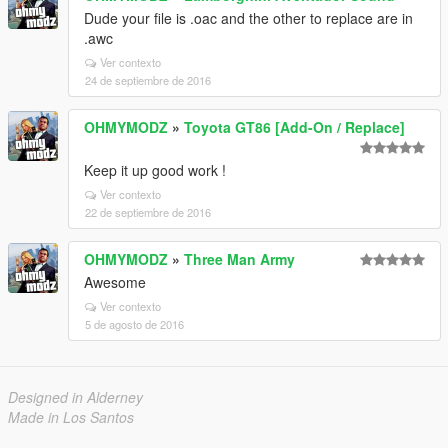
Dude your file is .oac and the other to replace are in
.awc
Ver contexto
24 de septiembre de 2016
OHMYMODZ
»
Toyota GT86 [Add-On / Replace]
Keep it up good work !
Ver contexto
22 de septiembre de 2016
OHMYMODZ
»
Three Man Army
Awesome
Ver contexto
5 de agosto de 2016
Designed in Alderney
Made in Los Santos