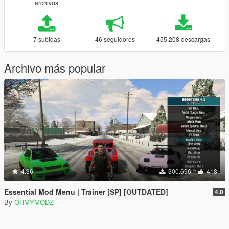
archivos
7 subidas
46 seguidores
455.208 descargas
Archivo más popular
4.36
300.696
418
Essential Mod Menu | Trainer [SP] [OUTDATED]
4.0
By
OHMYMODZ