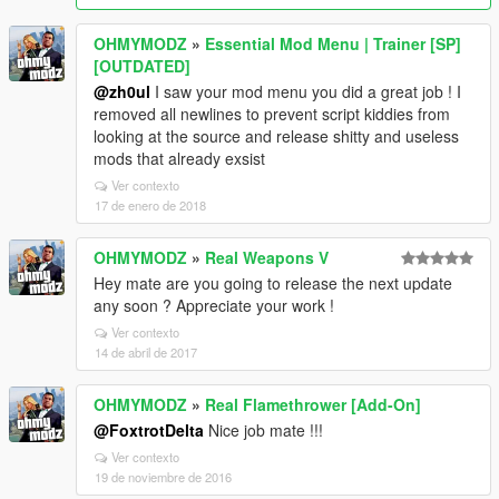
OHMYMODZ
»
Essential Mod Menu | Trainer [SP]
[OUTDATED]
@zh0ul
I saw your mod menu you did a great job ! I
removed all newlines to prevent script kiddies from
looking at the source and release shitty and useless
mods that already exsist
Ver contexto
17 de enero de 2018
OHMYMODZ
»
Real Weapons V
Hey mate are you going to release the next update
any soon ? Appreciate your work !
Ver contexto
14 de abril de 2017
OHMYMODZ
»
Real Flamethrower [Add-On]
@FoxtrotDelta
Nice job mate !!!
Ver contexto
19 de noviembre de 2016