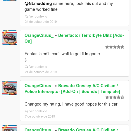
@NLmodding
same here, took this out and my
game worked fine
Ver contexto
24 de octubre de 2019
OrangeCitrus_
»
Benefactor Terrorbyte Blitz [Add-
On]
Fantastic edit, can't wait to get it in game.
(:
Ver contexto
21 de octubre de 2019
OrangeCitrus_
»
Bravado Gresley A/C Civilian /
Police Interceptor [Add-On | Sounds | Template]
Changed my rating, I have good hopes for this car
Ver contexto
7 de octubre de 2019
OrangeCitrus_
»
Bravado Gresley A/C Civilian /