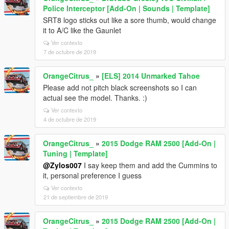
Police Interceptor [Add-On | Sounds | Template]
SRT8 logo sticks out like a sore thumb, would change
it to A/C like the Gaunlet
Ver contexto
7 de octubre de 2019
OrangeCitrus_
»
[ELS] 2014 Unmarked Tahoe
Please add not pitch black screenshots so I can
actual see the model. Thanks. :)
Ver contexto
4 de octubre de 2019
OrangeCitrus_
»
2015 Dodge RAM 2500 [Add-On |
Tuning | Template]
@Zylos007
I say keep them and add the Cummins to
it, personal preference I guess
Ver contexto
21 de septiembre de 2019
OrangeCitrus_
»
2015 Dodge RAM 2500 [Add-On |