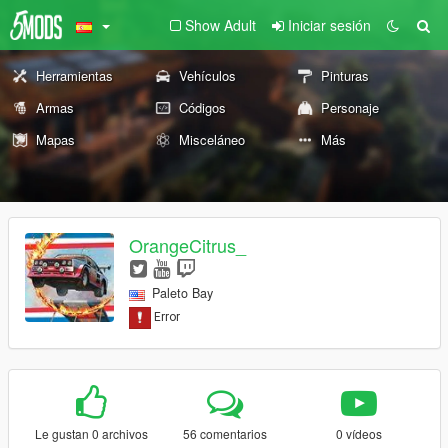
Show Adult
Iniciar sesión
Herramientas
Vehículos
Pinturas
Armas
Códigos
Personaje
Mapas
Misceláneo
Más
OrangeCitrus_
Paleto Bay
Le gustan 0 archivos
56 comentarios
0 vídeos