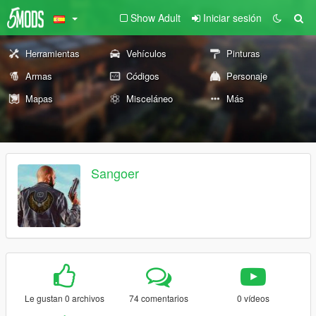
Show Adult
Iniciar sesión
Herramientas
Vehículos
Pinturas
Armas
Códigos
Personaje
Mapas
Misceláneo
Más
Sangoer
Le gustan 0 archivos
74 comentarios
0 vídeos