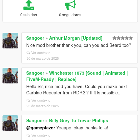
0 subidas
0 seguidores
Sangoer
»
Arthur Morgan [Updated]
Nice mod brother thank you, can you add Beard too?
Ver contexto
30 de marzo de 2025
Sangoer
»
Winchester 1873 [Sound | Animated |
FiveM-Ready | Replace]
Hello Sir, nice mod you have. Could you make next
Carbine Repeater from RDR2 ? If it is possible..
Ver contexto
25 de marzo de 2025
Sangoer
»
Billy Grey To Trevor Phillips
@gameplazer
Yeaapp, okay thanks fella!
Ver contexto