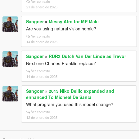
Ver contexto
21 de enero de 2025
Sangoer
»
Messy Afro for MP Male
Are you using natural vision homie?
Ver contexto
14 de enero de 2025
Sangoer
»
RDR2 Dutch Van Der Linde as Trevor
Next one Charles-Franklin replace?
Ver contexto
14 de enero de 2025
Sangoer
»
2013 Niko Bellic expanded and
enhanced To Micheal De Santa
What program you used this model change?
Ver contexto
12 de enero de 2025