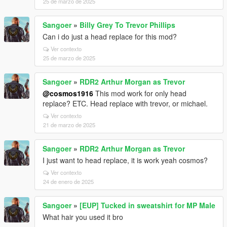
25 de marzo de 2025
Sangoer
»
Billy Grey To Trevor Phillips
Can i do just a head replace for this mod?
Ver contexto
25 de marzo de 2025
Sangoer
»
RDR2 Arthur Morgan as Trevor
@cosmos1916
This mod work for only head
replace? ETC. Head replace with trevor, or michael.
Ver contexto
21 de marzo de 2025
Sangoer
»
RDR2 Arthur Morgan as Trevor
I just want to head replace, it is work yeah cosmos?
Ver contexto
24 de enero de 2025
Sangoer
»
[EUP] Tucked in sweatshirt for MP Male
What hair you used it bro