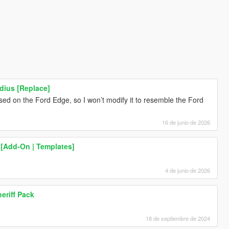
dius [Replace]
sed on the Ford Edge, so I won’t modify it to resemble the Ford
16 de junio de 2026
 [Add-On | Templates]
4 de junio de 2026
eriff Pack
18 de septiembre de 2024