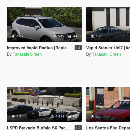
4.89
949
44
4.9
Improved Vapid Radius [Replace]
Vapid Stanier 1997 [Add-On |
1.1
By
Takasaki Green
By
Takasaki Green
4.4
4.411
66
5.0
LSPD Bravado Buffalo SX Pack [Add-On | Template]
Los Santos Fire Department Vapid Stanier Mini Pack 
1.0