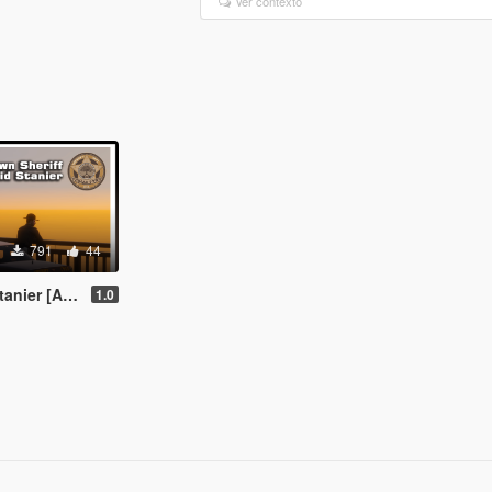
Ver contexto
791
44
er [Add-On]
1.0