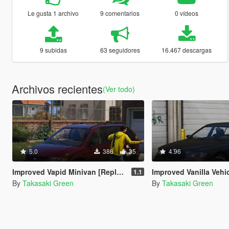
Le gusta 1 archivo
9 comentarios
0 vídeos
9 subidas
63 seguidores
16.467 descargas
Archivos recientes
(Ver todo)
5.0
386
35
4.96
Improved Vapid Minivan [Replace | Templates]
Improved Vanilla Vehicles Pack
1.1
By
Takasaki Green
By
Takasaki Green