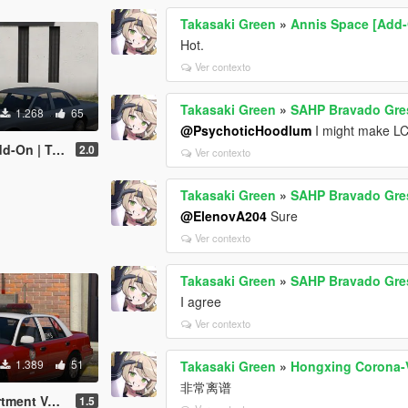
Takasaki Green
»
Annis Space [Add
Hot.
Ver contexto
Takasaki Green
»
SAHP Bravado Gre
1.268
65
@PsychoticHoodlum
I might make L
 Templates]
2.0
Ver contexto
Takasaki Green
»
SAHP Bravado Gre
@ElenovA204
Sure
Ver contexto
Takasaki Green
»
SAHP Bravado Gre
I agree
Ver contexto
1.389
51
Takasaki Green
»
Hongxing Corona-
非常离谱
[Add-On | Template]
1.5