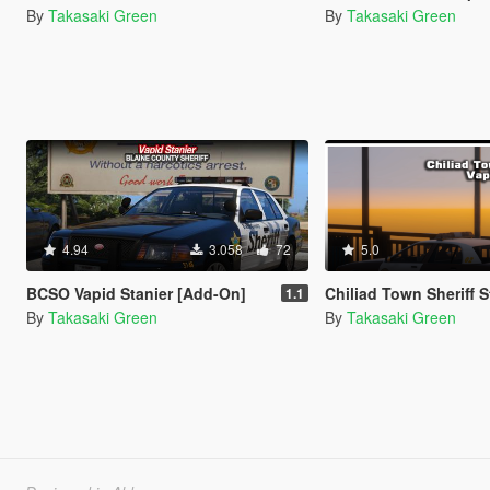
By
Takasaki Green
By
Takasaki Green
4.94
3.058
72
5.0
BCSO Vapid Stanier [Add-On]
Chiliad Town Sheriff Stani
1.1
By
Takasaki Green
By
Takasaki Green