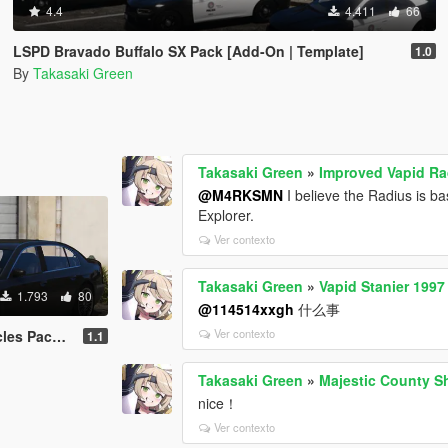
4.4
4.411
66
LSPD Bravado Buffalo SX Pack [Add-On | Template]
1.0
By
Takasaki Green
Takasaki Green
»
Improved Vapid Ra
@M4RKSMN
I believe the Radius is ba
Explorer.
Ver contexto
Takasaki Green
»
Vapid Stanier 1997
1.793
80
@114514xxgh
什么事
Ver contexto
 [Replacer]
1.1
Takasaki Green
»
Majestic County Sh
nice！
Ver contexto