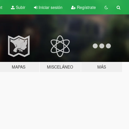
nt
Subir
Iniciar sesión
Regístrate
MAPAS
MISCELÁNEO
MÁS