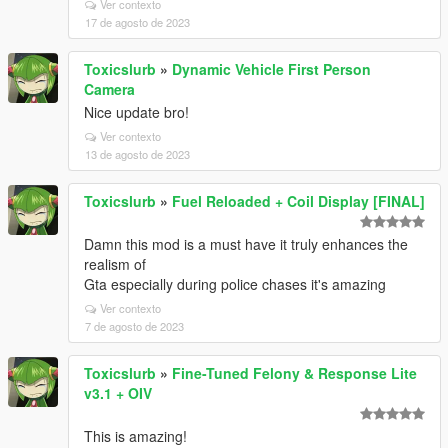
Ver contexto
17 de agosto de 2023
Toxicslurb
»
Dynamic Vehicle First Person
Camera
Nice update bro!
Ver contexto
13 de agosto de 2023
Toxicslurb
»
Fuel Reloaded + Coil Display [FINAL]
Damn this mod is a must have it truly enhances the
realism of
Gta especially during police chases it's amazing
Ver contexto
7 de agosto de 2023
Toxicslurb
»
Fine-Tuned Felony & Response Lite
v3.1 + OIV
This is amazing!