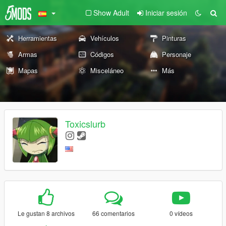
Show Adult
Iniciar sesión
Herramientas
Vehículos
Pinturas
Armas
Códigos
Personaje
Mapas
Misceláneo
Más
Toxicslurb
Le gustan 8 archivos
66 comentarios
0 vídeos