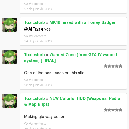
Ver contexto
27 de junio de 2023
Toxicslurb
»
MK18 mixed with a Honey Badger
@AjFr214
yes
Ver contexto
24 de junio de 2023
Toxicslurb
»
Wanted Zone (from GTA IV wanted
system) [FINAL]
One of the best mods on this site
Ver contexto
22 de junio de 2023
Toxicslurb
»
NEW Colorful HUD (Weapons, Radio
& Map Blips)
Making gta way better
Ver contexto
14 de junio de 2023