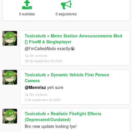
0 subidas
0 seguidores
Toxicslurb
»
Metro Station Announcements Mod
[] FiveM & Singleplayer
@I'mCalledAbdo exactly😭
Ver contexto
28 de septiembre de 2023
Toxicslurb
»
Dynamic Vehicle First Person
Camera
@Mentrixz
yeh sure
Ver contexto
5 de septiembre de 2023
Toxicslurb
»
Realistic Firefight Effects
(Deprecated/Outdated)
Bro new update looking fye!