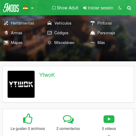
Show Adult
Iniciar sesión
Herramientas
Vehículos
Pinturas
Armas
Códigos
Personaje
Mapas
Misceláneo
Más
YtwoK
Le gustan 0 archivos
2 comentarios
0 vídeos