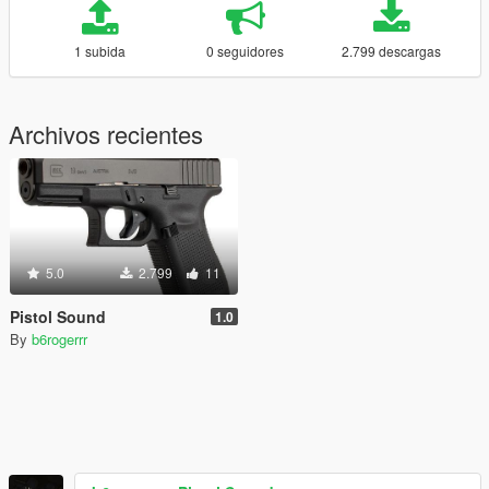
1 subida
0 seguidores
2.799 descargas
Archivos recientes
5.0
2.799
11
Pistol Sound
1.0
By
b6rogerrr