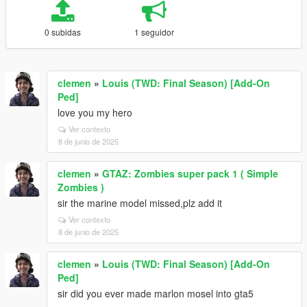
0 subidas
1 seguidor
clemen
»
Louis (TWD: Final Season) [Add-On
Ped]
love you my hero
Ver contexto
8 de junio de 2025
clemen
»
GTAZ: Zombies super pack 1 ( Simple
Zombies )
sir the marine model missed,plz add it
Ver contexto
8 de junio de 2025
clemen
»
Louis (TWD: Final Season) [Add-On
Ped]
sir did you ever made marlon mosel into gta5