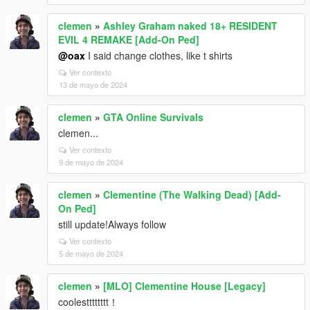
clemen
»
Ashley Graham naked 18+ RESIDENT
EVIL 4 REMAKE [Add-On Ped]
@oax
I said change clothes, like t shirts
Ver contexto
13 de mayo de 2024
clemen
»
GTA Online Survivals
clemen...
Ver contexto
9 de mayo de 2024
clemen
»
Clementine (The Walking Dead) [Add-
On Ped]
still update!Always follow
Ver contexto
5 de mayo de 2024
clemen
»
[MLO] Clementine House [Legacy]
coolestttttttt！