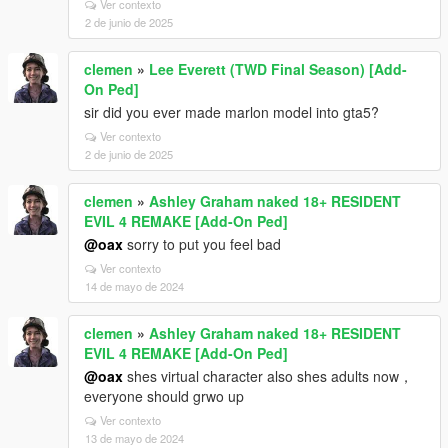
Ver contexto
2 de junio de 2025
clemen
»
Lee Everett (TWD Final Season) [Add-
On Ped]
sir did you ever made marlon model into gta5?
Ver contexto
2 de junio de 2025
clemen
»
Ashley Graham naked 18+ RESIDENT
EVIL 4 REMAKE [Add-On Ped]
@oax
sorry to put you feel bad
Ver contexto
14 de mayo de 2024
clemen
»
Ashley Graham naked 18+ RESIDENT
EVIL 4 REMAKE [Add-On Ped]
@oax
shes virtual character also shes adults now，
everyone should grwo up
Ver contexto
13 de mayo de 2024