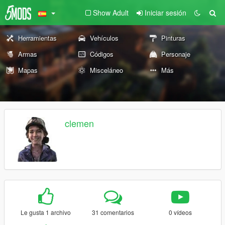
Show Adult
Iniciar sesión
Herramientas
Vehículos
Pinturas
Armas
Códigos
Personaje
Mapas
Misceláneo
Más
clemen
Le gusta 1 archivo
31 comentarios
0 vídeos