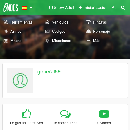
Show Adult
Iniciar sesión
Herramientas
Vehículos
Pinturas
Armas
Códigos
Personaje
Mapas
Misceláneo
Más
general69
Le gustan 0 archivos
18 comentarios
0 vídeos