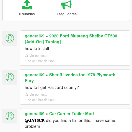
0 subidas
0 seguidores
general69
»
2020 Ford Mustang Shelby GT500
[Add-On | Tuning]
how to install
Ver contexto
1 de octubre de 2022
general69
»
Sheriff liveries for 1978 Plymouth
Fury
how to i get Hazzard county?
Ver contexto
1 de octubre de 2022
general69
»
Car Carrier Trailer Mod
@JA15CK
did you find a fix for this..i have same
problem