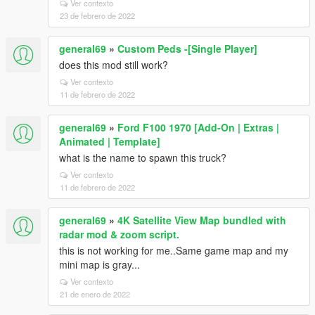
Ver contexto
23 de febrero de 2022
general69
»
Custom Peds -[Single Player]
does this mod still work?
Ver contexto
11 de febrero de 2022
general69
»
Ford F100 1970 [Add-On | Extras |
Animated | Template]
what is the name to spawn this truck?
Ver contexto
11 de febrero de 2022
general69
»
4K Satellite View Map bundled with
radar mod & zoom script.
this is not working for me..Same game map and my
mini map is gray...
Ver contexto
21 de enero de 2022