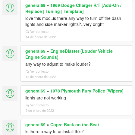
general69
»
1969 Dodge Charger R/T [Add-On /
Replace | Tuning | Template]
love this mod..is there any way to turn off the dash
lights and side marker lights?..very bright
Ver contexto
14 de enero de 2022
general69
»
EngineBlaster (Louder Vehicle
Engine Sounds)
any way to adjust to make louder?
Ver contexto
13 de enero de 2022
general69
»
1978 Plymouth Fury Police [Wipers]
lights are not working
Ver contexto
9 de enero de 2022
general69
»
Cops: Back on the Beat
is there a way to uninstall this?