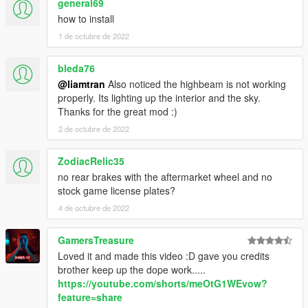
general69
how to install
1 de octubre de 2022
bleda76
@liamtran
Also noticed the highbeam is not working
properly. Its lighting up the interior and the sky.
Thanks for the great mod :)
2 de octubre de 2022
ZodiacRelic35
no rear brakes with the aftermarket wheel and no
stock game license plates?
4 de octubre de 2022
GamersTreasure
Loved it and made this video :D gave you credits
brother keep up the dope work.....
https://youtube.com/shorts/meOtG1WEvow?
feature=share