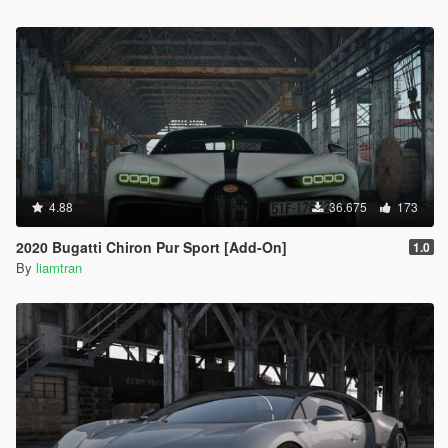
4.88
36.675
173
2020 Bugatti Chiron Pur Sport [Add-On]
1.0
By
liamtran