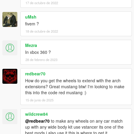
17 de octubre de 2022
uMsh
fivem ?
18 de octubre de 2022
Mezra
In xbox 360 ?
28 de febrero de 2023
redbear70
How do you get the wheels to extend with the arch
extensions? Great mustang btw! I'm looking to make
this into the code red mustang :)
15 de junio de 2025
wildcrew84
@redbear70
to make any wheels on any car match
up with any wide body kit use vstancer its one of the
best mods i also use it this is where to get it