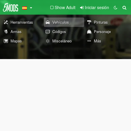
Show Adult
Iniciar sesión
Herramientas
Vehículos
Pinturas
Armas
Códigos
Personaje
Mapas
Misceláneo
Más