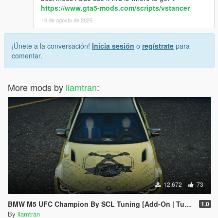
https://www.gta5-mods.com/scripts/vstancer
16 de agosto de 2025
¡Únete a la conversación!
Inicia sesión
o
regístrate
para
comentar.
More mods by
liamtran
:
12.672
73
BMW M5 UFC Champion By SCL Tuning [Add-On | Tuning]
1.0
By
liamtran