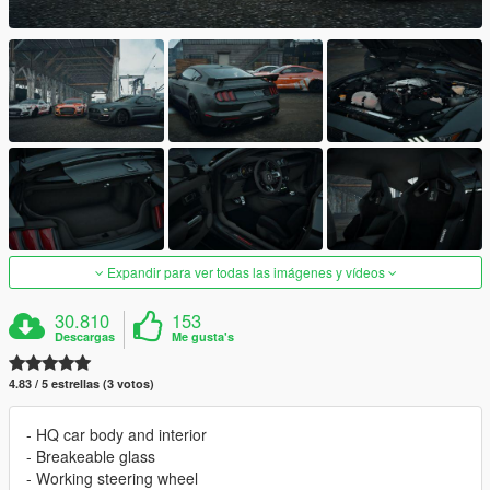
Expandir para ver todas las imágenes y vídeos
30.810
153
Descargas
Me gusta's
4.83 / 5 estrellas (3 votos)
- HQ car body and interior
- Breakeable glass
- Working steering wheel