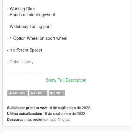
- Working Dials
- Hands on steeringwheel
- Widebody Tuning part
- 1 Option Wheel on sport wheel
- 4 different Spoiler
- Color1: body
- Color2: livery Paint
Show Full Description
-Color 6,7: interior paint
- Color4: brakedisc
ADD-ON
COCHE
FORD
extra 2,3,4,6 plate
18 de septiembre de 2022
Subido por primera vez:
18 de septiembre de 2022
Última actualización:
hace 4 horas
Descarga más reciente: