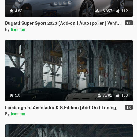
4.82
16.857
112
Bugatti Super Sport 2023 [Add-on I Autospoiler | Vehfuncs V]
1.0
By
liamtran
5.0
7.782
103
Lamborghini Aventador K.S Edition [Add-On I Tuning]
1.0
By
liamtran