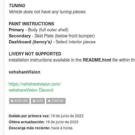
TUNING
Vehicle does not have any tuning pieces.
PAINT INSTRUCTIONS
Primary
- Body (full outer shell)
Secondary
- Skid Plate (below front bumper)
Dashboard
(benny's)
- Select interior pieces
LIVERY NOT SUPPORTED
installation instructions available in the
README.html
file within th
vehshareVision
https://vehsharevision.com/
vehshareVision Discord
ADD-ON
SUV
TOYOTA
19 de junio de 2023
Subido por primera vez:
19 de junio de 2023
Última actualización:
hace 4 horas
Descarga más reciente: