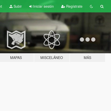
nt
Subir
Iniciar sesión
Regístrate
MAPAS
MISCELÁNEO
MÁS