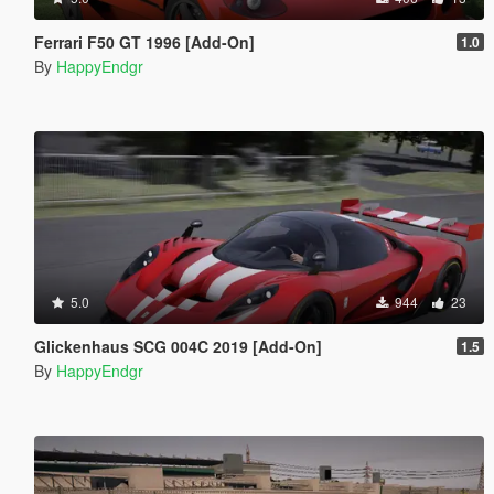
Ferrari F50 GT 1996 [Add-On]
1.0
By
HappyEndgr
5.0
944
23
Glickenhaus SCG 004C 2019 [Add-On]
1.5
By
HappyEndgr