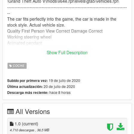
\Grand Theft Auto V\mods\x64e.rpf\levels\gta5\vehicles.rpf\
--------------------------------------------------------------------------------
--
The car fits perfectly into the game, the car is made in the
stock style. Actual vehicle size.
Quality First Person View Correct Damage Correct
Working steering wheel
Animated pendant
seat position
Show Full Description
Correct chimney position
COCHE
19 de julio de 2020
Subido por primera vez:
20 de julio de 2020
Última actualización:
hace 8 horas
Descarga más reciente:
All Versions
1.0
(current)
4.710 descargas
, 36,5 MB