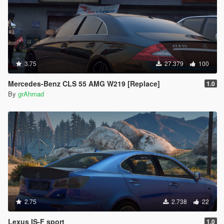
3.75
27.379
100
Mercedes-Benz CLS 55 AMG W219 [Replace]
1.0
By
grAhmad
2.75
2.738
22
Lexus IS-F sport
1.0