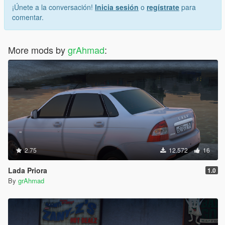
¡Únete a la conversación!
Inicia sesión
o
regístrate
para
comentar.
More mods by
grAhmad
:
2.75
12.572
16
Lada Priora
1.0
By
grAhmad