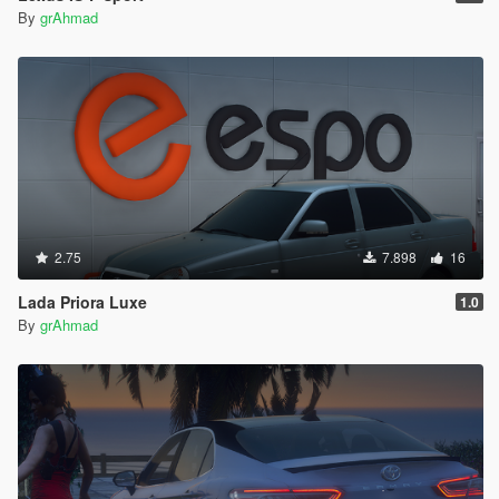
By
grAhmad
2.75
7.898
16
Lada Priora Luxe
1.0
By
grAhmad