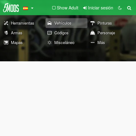
Show Adult
Iniciar sesión
Herramientas
Vehículos
Pinturas
Armas
Códigos
Personaje
Mapas
Misceláneo
Más