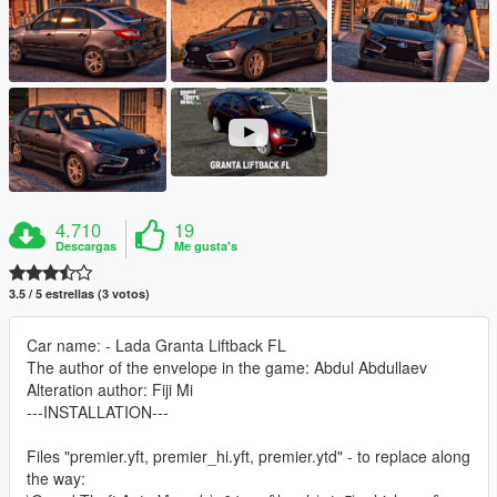
4.710
19
Descargas
Me gusta's
3.5 / 5 estrellas (3 votos)
Car name: - Lada Granta Liftback FL
The author of the envelope in the game: Abdul Abdullaev
Alteration author: Fiji Mi
---INSTALLATION---
Files "premier.yft, premier_hi.yft, premier.ytd" - to replace along
the way: