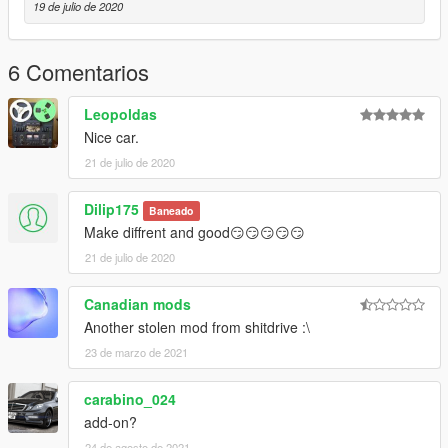
19 de julio de 2020
6 Comentarios
Leopoldas
Nice car.
21 de julio de 2020
Dilip175
Baneado
Make diffrent and good😏😏😏😏😏
21 de julio de 2020
Canadian mods
Another stolen mod from shitdrive :\
23 de marzo de 2021
carabino_024
add-on?
24 de agosto de 2021