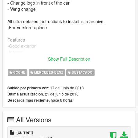
- Change logo in front of the car
- Wing change
All ultra detailed instructions to install is in archive.
-For version replace
Features
-Good exterior
-Interior
-Lights
Show Full Description
-SteeringWheel
-Open Doors
COCHE
MERCEDES-BENZ
DESTACADO
-Plate Gta and french
17 de junio de 2018
Subido por primera vez:
CREDIT :
21 de junio de 2018
Última actualización:
Model from : San andreas
hace 6 horas
Descarga más reciente:
Convert : Mr Vano 42
All Versions
(current)