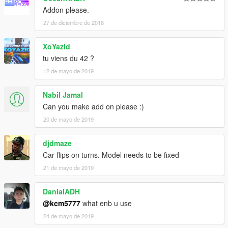
Addon please.
27 de diciembre de 2018
XoYazid
tu viens du 42 ?
12 de mayo de 2019
Nabil Jamal
Can you make add on please :)
20 de mayo de 2019
djdmaze
Car flips on turns. Model needs to be fixed
21 de mayo de 2019
DanialADH
@kcm5777
what enb u use
24 de mayo de 2019