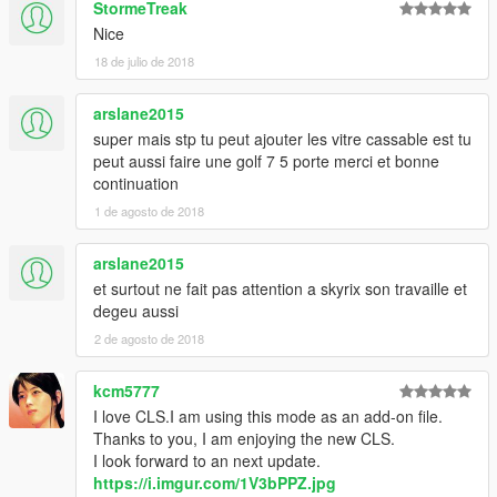
StormeTreak
Nice
18 de julio de 2018
arslane2015
super mais stp tu peut ajouter les vitre cassable est tu
peut aussi faire une golf 7 5 porte merci et bonne
continuation
1 de agosto de 2018
arslane2015
et surtout ne fait pas attention a skyrix son travaille et
degeu aussi
2 de agosto de 2018
kcm5777
I love CLS.I am using this mode as an add-on file.
Thanks to you, I am enjoying the new CLS.
I look forward to an next update.
https://i.imgur.com/1V3bPPZ.jpg