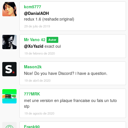
kcm5777
@DanialADH
redux 1.6 (reshade:original)
29 de julio de 2019
Mr Vano 42
Autor
@XoYazid
exact oui
19 de febrero de 2020
Mason2k
Nice! Do you have Discord? i have a question.
19 de abril de 2020
777MRK
met une version en plaque francaise ou fais un tuto
stp
19 de agosto de 2020
Frank90