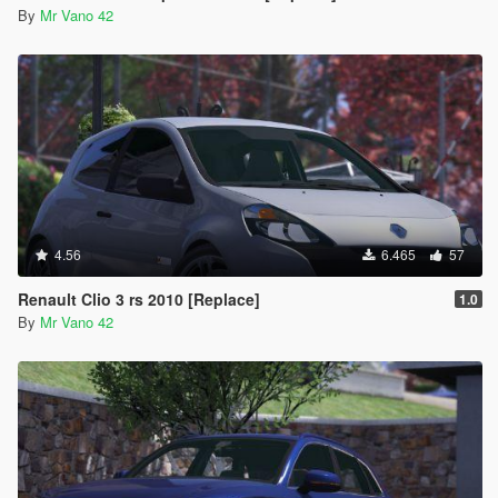
By
Mr Vano 42
4.56
6.465
57
Renault Clio 3 rs 2010 [Replace]
1.0
By
Mr Vano 42