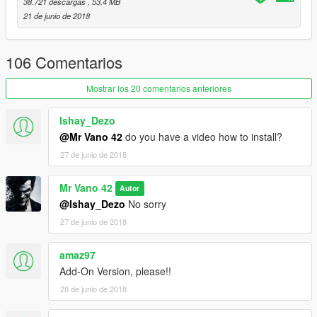
38.721 descargas
, 53,4 MB
21 de junio de 2018
106 Comentarios
Mostrar los 20 comentarios anteriores
Ishay_Dezo
@Mr Vano 42
do you have a video how to install?
27 de junio de 2018
Mr Vano 42
Autor
@Ishay_Dezo
No sorry
27 de junio de 2018
amaz97
Add-On Version, please!!
28 de junio de 2018