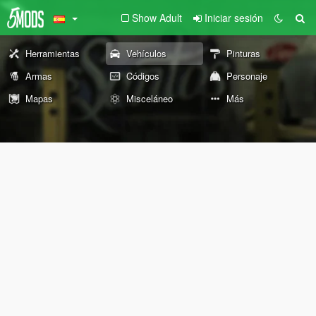
Show Adult
Iniciar sesión
Herramientas
Vehículos
Pinturas
Armas
Códigos
Personaje
Mapas
Misceláneo
Más