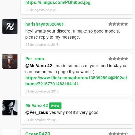
https://i.imgur.com/PGhi0pd.jpg
26 de agosto de 2018
harishayat6326481
hey! whats your discord, u make so good models,
please reply to my message.
28 de octubre de 2018
Per_zeus
@Mr Vano 42
I made some ss of your mod in 4k,you
can uso on main page if you want! :)
https://www.flickr.com/photos/135092894@N02/al
bums/72157701483184141
31 de octubre de 2018
Mr Vano 42
Autor
@Per_zeus
yes why not it's very good
31 de octubre de 2018
OceanRAZR