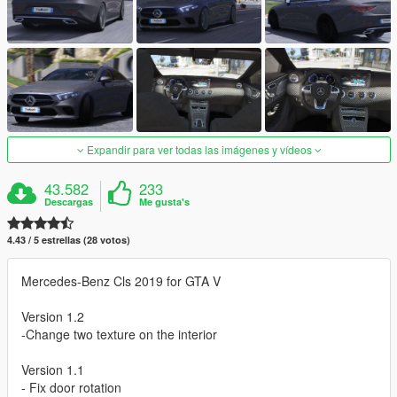
Expandir para ver todas las imágenes y vídeos
43.582
233
Descargas
Me gusta's
4.43 / 5 estrellas (28 votos)
Mercedes-Benz Cls 2019 for GTA V
Version 1.2
-Change two texture on the interior
Version 1.1
- Fix door rotation