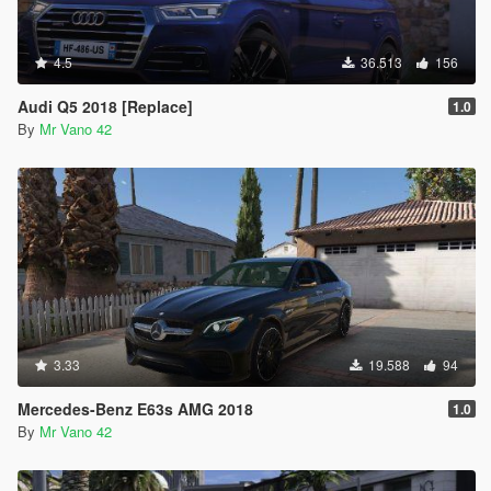
4.5
36.513
156
Audi Q5 2018 [Replace]
1.0
By
Mr Vano 42
3.33
19.588
94
Mercedes-Benz E63s AMG 2018
1.0
By
Mr Vano 42