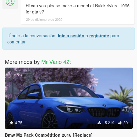
Hi can you please make a model of Buick riviera 1966
for gta v?
29 de diciembre de 2020
¡Únete a la conversación!
Inicia sesión
o
regístrate
para
comentar.
More mods by
Mr Vano 42
:
4.75
15.219
80
Bmw M2 Pack Compétition 2018 [Replace]