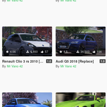
By
Mr Vano 42
By
Mr Vano 42
4.56
6.460
57
4.5
36.503
156
Renault Clio 3 rs 2010 [Replace]
Audi Q5 2018 [Replace]
1.0
1.0
By
Mr Vano 42
By
Mr Vano 42