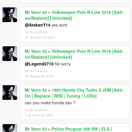
Mr Vano 42
»
Volkswagen Polo R-Line 2018 [Add-
on/Replace] [Unlocked]
@AtakanY14
yes sure
Ver contexto
21 de enero de 2020
Mr Vano 42
»
Volkswagen Polo R-Line 2018 [Add-
on/Replace] [Unlocked]
@Legend2710
No sorry
Ver contexto
20 de junio de 2019
Mr Vano 42
»
1985 Honda City Turbo II JDM [Add-
On | Replace | RHD | Tuning | LODs]
can you make honda dax ?
Ver contexto
7 de enero de 2019
Mr Vano 42
»
Police Peugeot 308 SW | ELS |