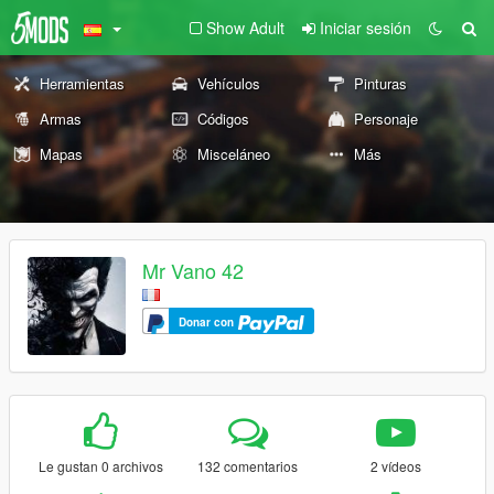
Show Adult
Iniciar sesión
Herramientas
Vehículos
Pinturas
Armas
Códigos
Personaje
Mapas
Misceláneo
Más
Mr Vano 42
Donar con
Le gustan 0 archivos
132 comentarios
2 vídeos