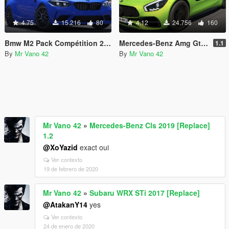
4.75
15.216
80
4.12
24.756
160
Bmw M2 Pack Compétition 2018 [Replace]
Mercedes-Benz Amg Gtc [Add-on/Replace]
1.1
By
Mr Vano 42
By
Mr Vano 42
Mr Vano 42
»
Mercedes-Benz Cls 2019 [Replace]
1.2
@XoYazid
exact oui
Ver contexto
19 de febrero de 2020
Mr Vano 42
»
Subaru WRX STi 2017 [Replace]
@AtakanY14
yes
Ver contexto
24 de enero de 2020