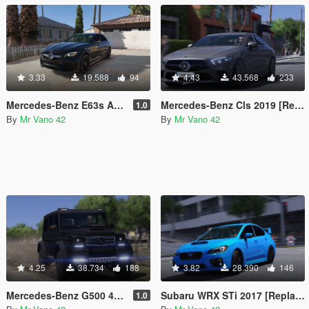
3.33
19.588
94
4.43
43.568
233
Mercedes-Benz E63s AMG 2018
Mercedes-Benz Cls 2019 [Replace] 1.2
1.0
By
Mr Vano 42
By
Mr Vano 42
4.25
38.734
188
3.82
28.390
146
Mercedes-Benz G500 4x4 Brabus [Replace]
Subaru WRX STi 2017 [Replace]
1.0