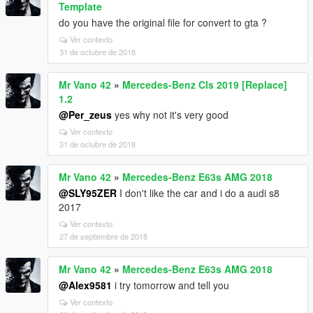
Template
do you have the original file for convert to gta ?
Ver contexto
31 de octubre de 2018
Mr Vano 42
»
Mercedes-Benz Cls 2019 [Replace]
1.2
@Per_zeus
yes why not it's very good
Ver contexto
31 de octubre de 2018
Mr Vano 42
»
Mercedes-Benz E63s AMG 2018
@SLY95ZER
I don't like the car and i do a audi s8
2017
Ver contexto
27 de septiembre de 2018
Mr Vano 42
»
Mercedes-Benz E63s AMG 2018
@Alex9581
i try tomorrow and tell you
Ver contexto