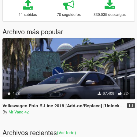
11 subidas
70 seguidores
330.035 descargas
Archivo más popular
4.28
67.409
224
Volkswagen Polo R-Line 2018 [Add-on/Replace] [Unlocked]
1.1
By
Mr Vano 42
Archivos recientes
(Ver todo)