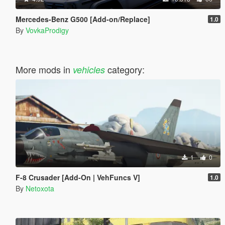
Mercedes-Benz G500 [Add-on/Replace]
1.0
By
VovkaProdigy
More mods in
category:
vehicles
1
0
F-8 Crusader [Add-On | VehFuncs V]
1.0
By
Netoxota