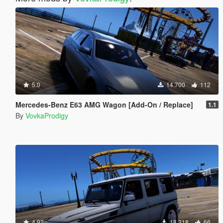
5.0
14.700
112
Mercedes-Benz E63 AMG Wagon [Add-On / Replace]
1.1
By
VovkaProdigy
4.92
18.318
66