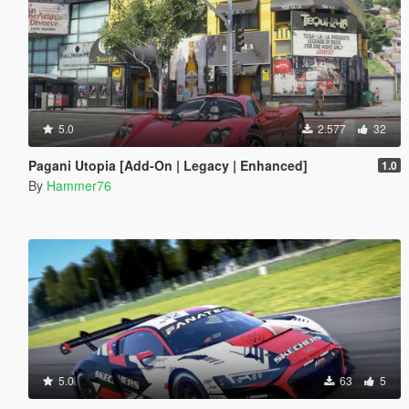
5.0
2.577
32
Pagani Utopia [Add-On | Legacy | Enhanced]
1.0
By
Hammer76
5.0
63
5