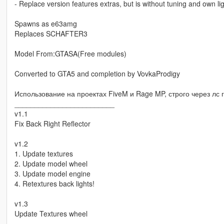
- Replace version features extras, but is without tuning and own l
Spawns as e63amg
Replaces SCHAFTER3
Model From:GTASA(Free modules)
Converted to GTA5 and completion by VovkaProdigy
Использование на проектах FiveM и Rage MP, строго через лс гр
_________________________
v1.1
Fix Back Right Reflector
v1.2
1. Update textures
2. Update model wheel
3. Update model engine
4. Retextures back lights!
v1.3
Update Textures wheel