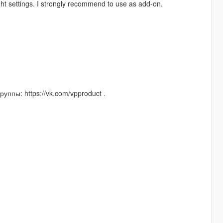
ight settings. I strongly recommend to use as add-on.
уппы: https://vk.com/vpproduct .