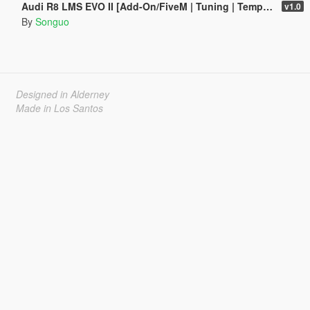
Audi R8 LMS EVO II [Add-On/FiveM | Tuning | Template]
v1.0
By
Songuo
Designed in Alderney
Made in Los Santos