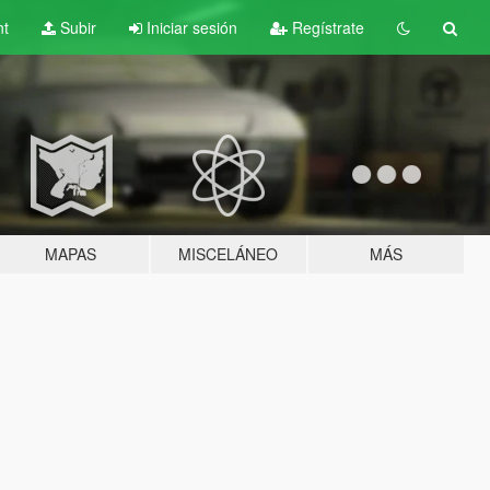
nt
Subir
Iniciar sesión
Regístrate
MAPAS
MISCELÁNEO
MÁS