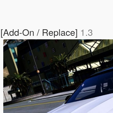
[Add-On / Replace]
1.3