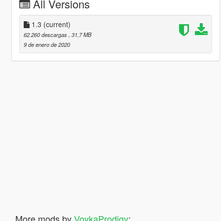
All Versions
1.3
(current)
62.260 descargas
, 31,7 MB
9 de enero de 2020
More mods by
VovkaProdigy
: