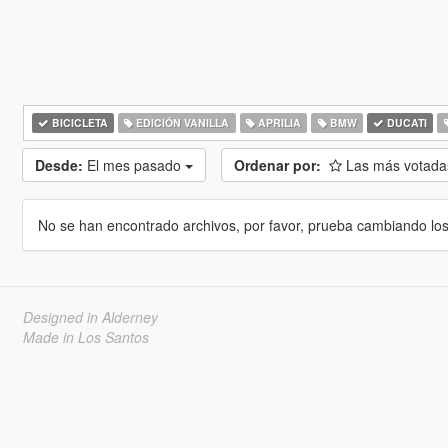
BICICLETA
EDICIÓN VANILLA
APRILIA
BMW
DUCATI
Desde:
El mes pasado
Ordenar por:
Las más votad
No se han encontrado archivos, por favor, prueba cambiando los cr
Designed in Alderney
Made in Los Santos