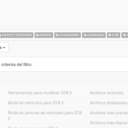
HARLEY DAVIDSON
HONDA
HUSQVARNA
KAWASAKI
KTM
S
as
iterios del filtro:
Herramientas para modificar GTA 5
Archivos recientes
Mods de vehículos para GTA 5
Archivos destacados
Mods de pinturas de vehículos para GTA
Archivos más popula
5
Archivos más desca