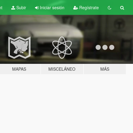
nt
Subir
Iniciar sesión
Regístrate
MAPAS
MISCELÁNEO
MÁS