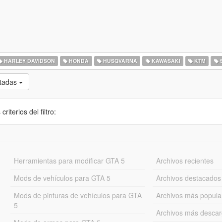
HARLEY DAVIDSON
HONDA
HUSQVARNA
KAWASAKI
KTM
S
otadas
iterios del filtro:
Herramientas para modificar GTA 5
Archivos recientes
Mods de vehículos para GTA 5
Archivos destacados
Mods de pinturas de vehículos para GTA
Archivos más popula
5
Archivos más desca