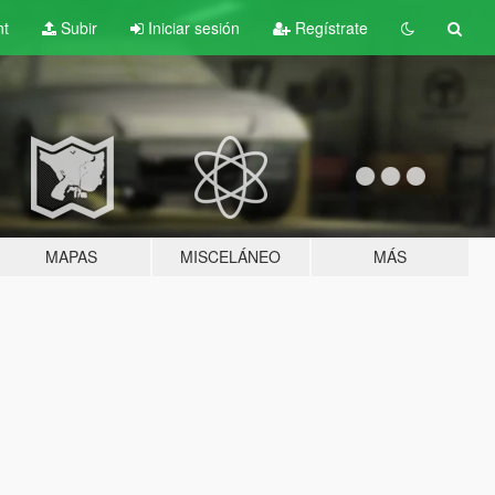
nt
Subir
Iniciar sesión
Regístrate
MAPAS
MISCELÁNEO
MÁS