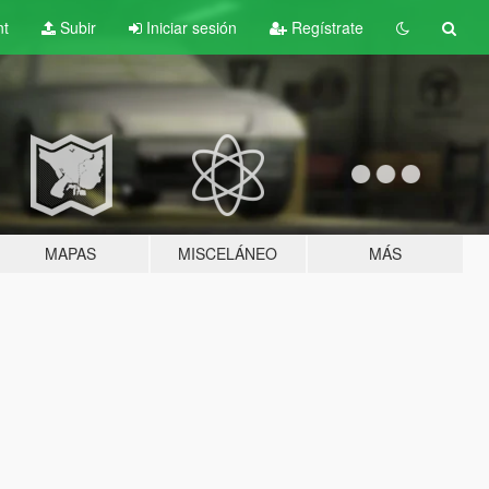
nt
Subir
Iniciar sesión
Regístrate
MAPAS
MISCELÁNEO
MÁS