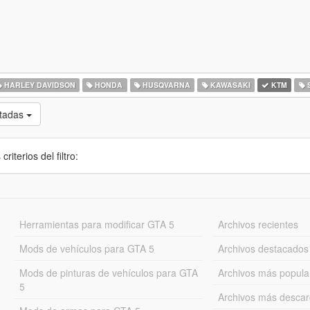
HARLEY DAVIDSON
HONDA
HUSQVARNA
KAWASAKI
KTM
S
otadas
iterios del filtro:
Herramientas para modificar GTA 5
Archivos recientes
Mods de vehículos para GTA 5
Archivos destacados
Mods de pinturas de vehículos para GTA
Archivos más popula
5
Archivos más desca