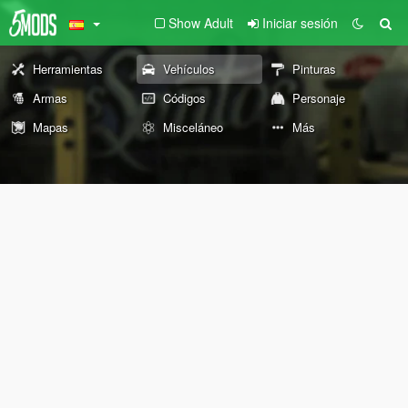
Show Adult
Iniciar sesión
Herramientas
Vehículos
Pinturas
Armas
Códigos
Personaje
Mapas
Misceláneo
Más