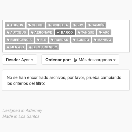
ADD-ON
COCHE
BICICLETA
SUV
CAMIÓN
AUTOBUS
AERONAVE
BARCO
TANQUE
APC
EMERGENCIA
ELS
RUEDAS
SONIDO
MANEJO
MENYOO
LORE FRIENDLY
Desde:
Ayer
Ordenar por:
Más descargadas
No se han encontrado archivos, por favor, prueba cambiando
los criterios del filtro:
Designed in Alderney
Made in Los Santos