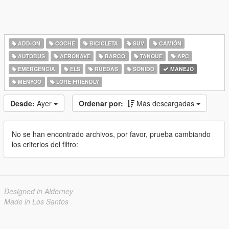
ADD-ON
COCHE
BICICLETA
SUV
CAMIÓN
AUTOBUS
AERONAVE
BARCO
TANQUE
APC
EMERGENCIA
ELS
RUEDAS
SONIDO
MANEJO
MENYOO
LORE FRIENDLY
Desde:
Ayer
Ordenar por:
Más descargadas
No se han encontrado archivos, por favor, prueba cambiando
los criterios del filtro:
Designed in Alderney
Made in Los Santos