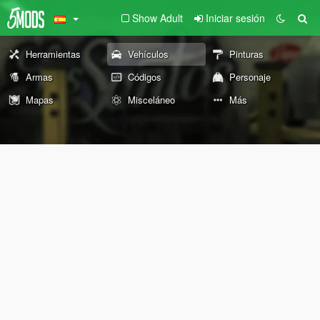
Show Adult
Iniciar sesión
Herramientas
Vehículos
Pinturas
Armas
Códigos
Personaje
Mapas
Misceláneo
Más