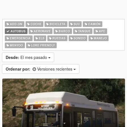
ADD-ON
COCHE
BICICLETA
SUV
CAMIÓN
AUTOBUS
AERONAVE
BARCO
TANQUE
APC
EMERGENCIA
ELS
RUEDAS
SONIDO
MANEJO
MENYOO
LORE FRIENDLY
Desde:
El mes pasado
Ordenar por:
Versiones recientes