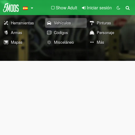
Show Adult
Iniciar sesión
Herramientas
Vehículos
Pinturas
Armas
Códigos
Personaje
Mapas
Misceláneo
Más