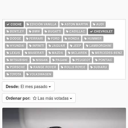
COCHE
EDICIÓN VANILLA
ASTON MARTIN
AUDI
BENTLEY
BMW
BUGATTI
CADILLAC
CHEVROLET
DODGE
FERRARI
FORD
HONDA
HUMMER
HYUNDAI
INFINITI
JAGUAR
JEEP
LAMBORGHINI
LEXUS
MASERATI
MAZDA
MCLAREN
MERCEDES-BENZ
MITSUBISHI
NISSAN
PAGANI
PEUGEOT
PONTIAC
PORSCHE
RANGE ROVER
ROLLS ROYCE
SUBARU
TOYOTA
VOLKSWAGEN
Desde:
El mes pasado
Ordenar por:
Las más votadas