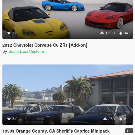
5.0
1.603
34
2012 Chevrolet Corvette C6 ZR1 [Add-on]
By
South East Customs
5.0
859
21
1990s Orange County, CA Sheriff's Caprice Minipack
1.0