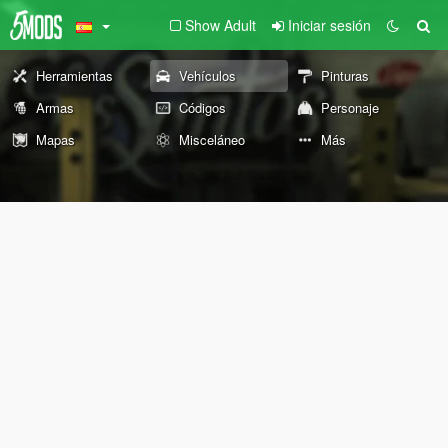
Show Adult
Iniciar sesión
Herramientas
Vehículos
Pinturas
Armas
Códigos
Personaje
Mapas
Misceláneo
Más