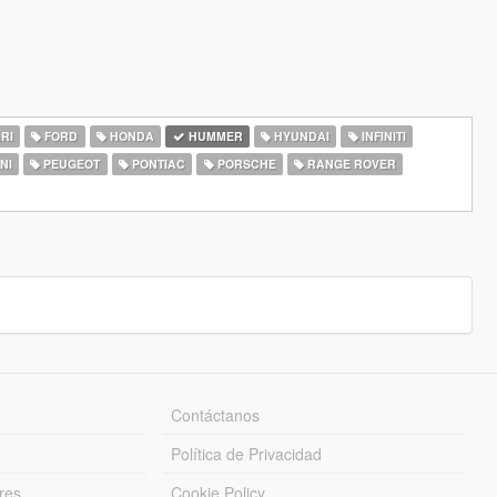
RI
FORD
HONDA
HUMMER
HYUNDAI
INFINITI
NI
PEUGEOT
PONTIAC
PORSCHE
RANGE ROVER
Contáctanos
Política de Privacidad
res
Cookie Policy