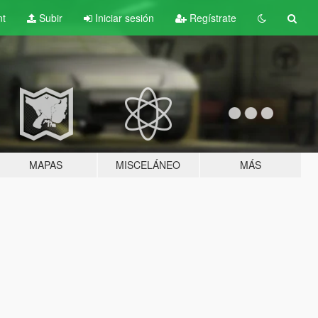
nt
Subir
Iniciar sesión
Regístrate
MAPAS
MISCELÁNEO
MÁS