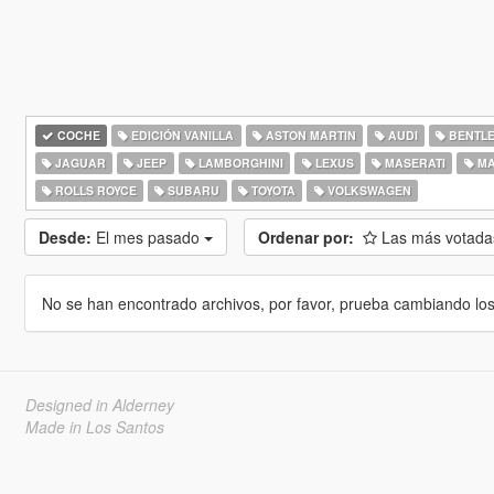
COCHE
EDICIÓN VANILLA
ASTON MARTIN
AUDI
BENTL
JAGUAR
JEEP
LAMBORGHINI
LEXUS
MASERATI
MA
ROLLS ROYCE
SUBARU
TOYOTA
VOLKSWAGEN
Desde:
El mes pasado
Ordenar por:
Las más votad
No se han encontrado archivos, por favor, prueba cambiando los cr
Designed in Alderney
Made in Los Santos