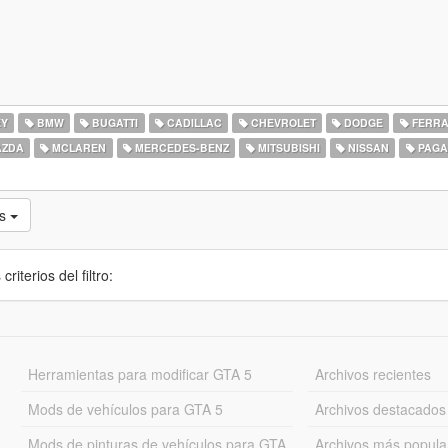
EY
BMW
BUGATTI
CADILLAC
CHEVROLET
DODGE
FERRA
ZDA
MCLAREN
MERCEDES-BENZ
MITSUBISHI
NISSAN
PAGA
as
iterios del filtro:
Herramientas para modificar GTA 5
Archivos recientes
Mods de vehículos para GTA 5
Archivos destacados
Mods de pinturas de vehículos para GTA
Archivos más popula