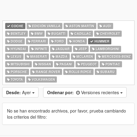
COCHE
EDICIÓN VANILLA
ASTON MARTIN
AUDI
BENTLEY
BMW
BUGATTI
CADILLAC
CHEVROLET
DODGE
FERRARI
FORD
HONDA
HUMMER
HYUNDAI
INFINITI
JAGUAR
JEEP
LAMBORGHINI
LEXUS
MASERATI
MAZDA
MCLAREN
MERCEDES-BENZ
MITSUBISHI
NISSAN
PAGANI
PEUGEOT
PONTIAC
PORSCHE
RANGE ROVER
ROLLS ROYCE
SUBARU
TOYOTA
VOLKSWAGEN
Desde:
Ayer
Ordenar por:
Versiones recientes
No se han encontrado archivos, por favor, prueba cambiando
los criterios del filtro: