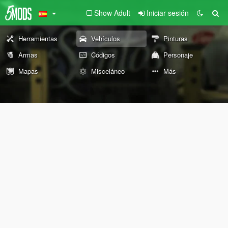
Show Adult
Iniciar sesión
Herramientas
Vehículos
Pinturas
Armas
Códigos
Personaje
Mapas
Misceláneo
Más