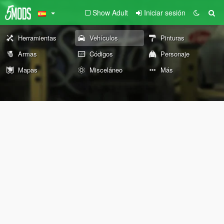
Show Adult
Iniciar sesión
Herramientas
Vehículos
Pinturas
Armas
Códigos
Personaje
Mapas
Misceláneo
Más