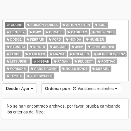
COCHE
EDICIÓN VANILLA
ASTON MARTIN
AUDI
BENTLEY
BMW
BUGATTI
CADILLAC
CHEVROLET
DODGE
FERRARI
FORD
HONDA
HUMMER
HYUNDAI
INFINITI
JAGUAR
JEEP
LAMBORGHINI
LEXUS
MASERATI
MAZDA
MCLAREN
MERCEDES-BENZ
MITSUBISHI
NISSAN
PAGANI
PEUGEOT
PONTIAC
PORSCHE
RANGE ROVER
ROLLS ROYCE
SUBARU
TOYOTA
VOLKSWAGEN
Desde:
Ayer
Ordenar por:
Versiones recientes
No se han encontrado archivos, por favor, prueba cambiando
los criterios del filtro: