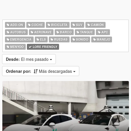
ADD-ON
COCHE
BICICLETA
SUV
CAMIÓN
AUTOBUS
AERONAVE
BARCO
TANQUE
APC
EMERGENCIA
ELS
RUEDAS
SONIDO
MANEJO
MENYOO
LORE FRIENDLY
Desde:
El mes pasado
Ordenar por:
Más descargadas