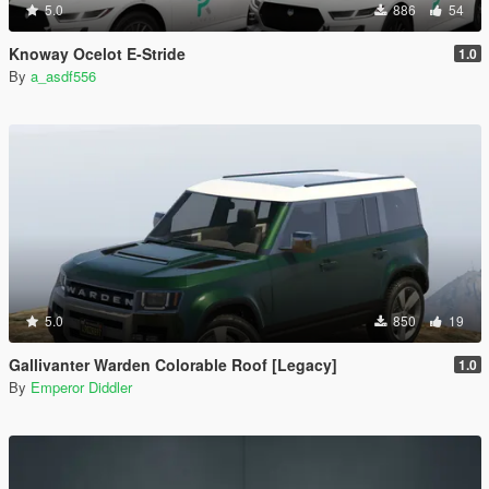
5.0
886
54
Knoway Ocelot E-Stride
1.0
By
a_asdf556
5.0
850
19
Gallivanter Warden Colorable Roof [Legacy]
1.0
By
Emperor Diddler