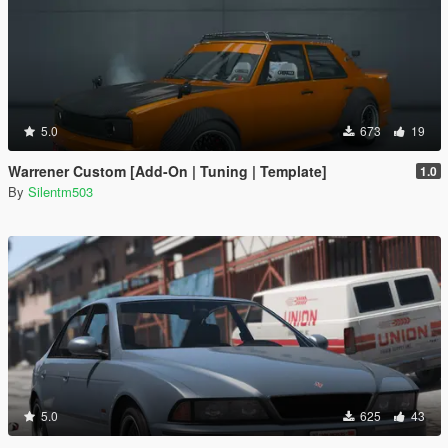
5.0
673
19
Warrener Custom [Add-On | Tuning | Template]
1.0
By
Silentm503
5.0
625
43