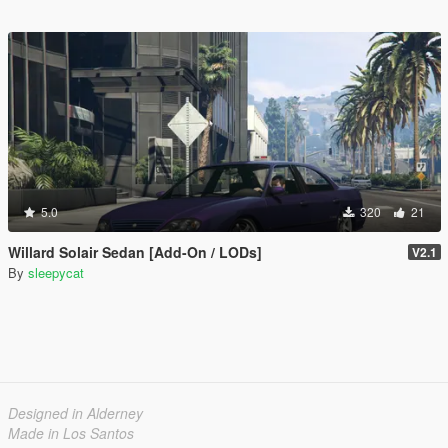
5.0
320
21
Willard Solair Sedan [Add-On / LODs]
V2.1
By
sleepycat
Designed in Alderney
Made in Los Santos