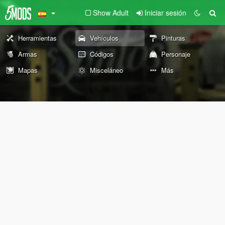
Show Adult
Iniciar sesión
Herramientas
Vehículos
Pinturas
Armas
Códigos
Personaje
Mapas
Misceláneo
Más