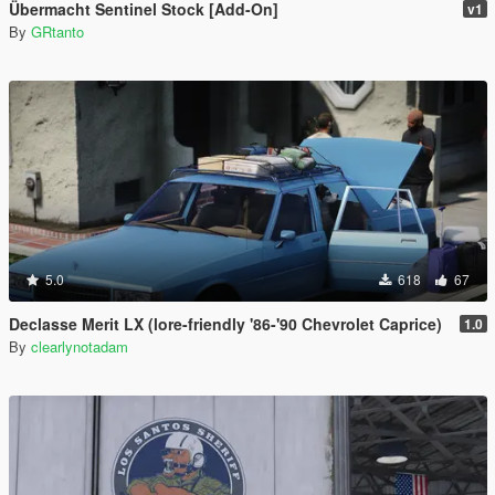
Übermacht Sentinel Stock [Add-On]
v1
By
GRtanto
5.0
618
67
Declasse Merit LX (lore-friendly '86-'90 Chevrolet Caprice)
1.0
By
clearlynotadam