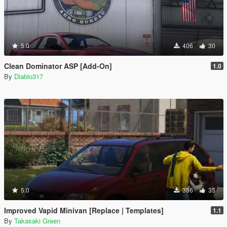
5.0
406
30
Clean Dominator ASP [Add-On]
1.0
By
Diablo317
5.0
386
35
Improved Vapid Minivan [Replace | Templates]
1.1
By
Takasaki Green