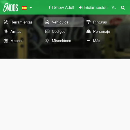
Show Adult
Iniciar sesión
Herramientas
Vehículos
Pinturas
Armas
Códigos
Personaje
Mapas
Misceláneo
Más