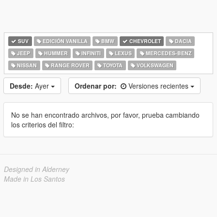
SUV
EDICIÓN VANILLA
BMW
CHEVROLET
DACIA
JEEP
HUMMER
INFINITI
LEXUS
MERCEDES-BENZ
NISSAN
RANGE ROVER
TOYOTA
VOLKSWAGEN
Desde:
Ayer
Ordenar por:
Versiones recientes
No se han encontrado archivos, por favor, prueba cambiando
los criterios del filtro:
Designed in Alderney
Made in Los Santos