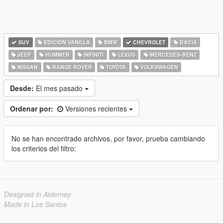
SUV
EDICIÓN VANILLA
BMW
CHEVROLET
DACIA
JEEP
HUMMER
INFINITI
LEXUS
MERCEDES-BENZ
NISSAN
RANGE ROVER
TOYOTA
VOLKSWAGEN
Desde:
El mes pasado
Ordenar por:
Versiones recientes
No se han encontrado archivos, por favor, prueba cambiando
los criterios del filtro:
Designed in Alderney
Made in Los Santos