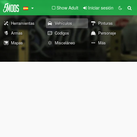
Show Adult
Iniciar sesión
Herramientas
Vehículos
Pinturas
Armas
Códigos
Personaje
Mapas
Misceláneo
Más