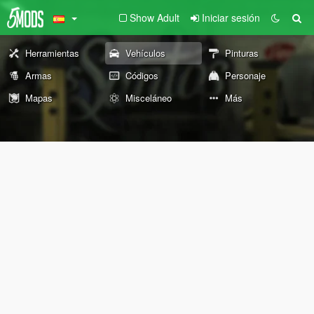
Show Adult
Iniciar sesión
Herramientas
Vehículos
Pinturas
Armas
Códigos
Personaje
Mapas
Misceláneo
Más