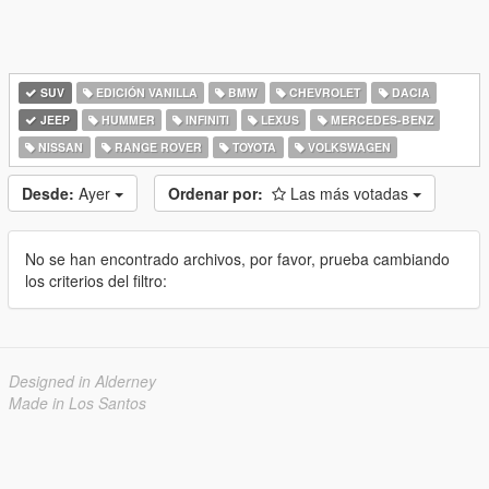
SUV
EDICIÓN VANILLA
BMW
CHEVROLET
DACIA
JEEP
HUMMER
INFINITI
LEXUS
MERCEDES-BENZ
NISSAN
RANGE ROVER
TOYOTA
VOLKSWAGEN
Desde:
Ayer
Ordenar por:
Las más votadas
No se han encontrado archivos, por favor, prueba cambiando
los criterios del filtro:
Designed in Alderney
Made in Los Santos