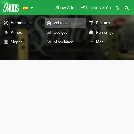
Show Adult
Iniciar sesión
Herramientas
Vehículos
Pinturas
Armas
Códigos
Personaje
Mapas
Misceláneo
Más