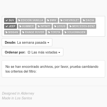
SUV
EDICIÓN VANILLA
BMW
CHEVROLET
DACIA
JEEP
HUMMER
INFINITI
LEXUS
MERCEDES-BENZ
NISSAN
RANGE ROVER
TOYOTA
VOLKSWAGEN
Desde:
La semana pasada
Ordenar por:
Las más votadas
No se han encontrado archivos, por favor, prueba cambiando
los criterios del filtro:
Designed in Alderney
Made in Los Santos