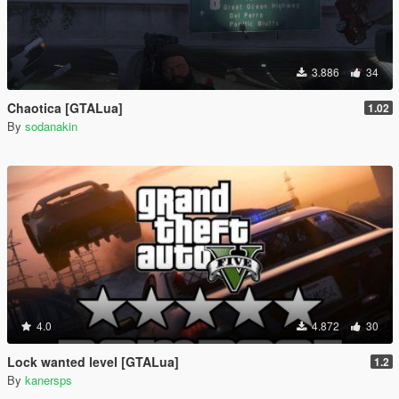
3.886
34
Chaotica [GTALua]
1.02
By
sodanakin
4.0
4.872
30
Lock wanted level [GTALua]
1.2
By
kanersps