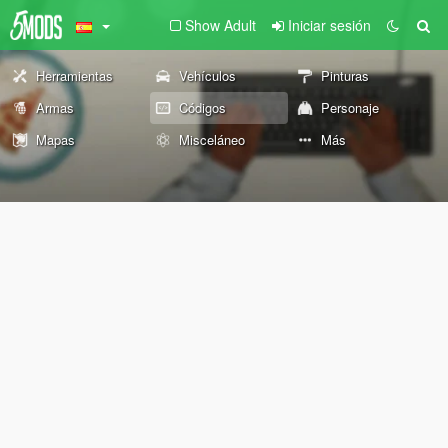
Show Adult
Iniciar sesión
Herramientas
Vehículos
Pinturas
Armas
Códigos
Personaje
Mapas
Misceláneo
Más