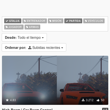
GTALUA
ENTRENADOR
MISIÓN
PARTIDA
VEHÍCULOS
JUGADOR
ARMAS
Desde:
Todo el tiempo
Ordenar por:
Subidas recientes
4.83
3.212
50
High Beam | Car Beam Control
1.0