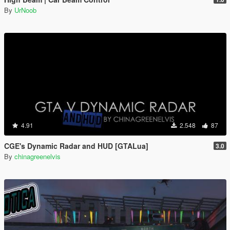
By
UrNoob
4.91
2.548
87
CGE's Dynamic Radar and HUD [GTALua]
3.0
By
chinagreenelvis