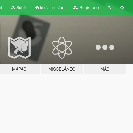
nt
Subir
Iniciar sesión
Regístrate
MAPAS
MISCELÁNEO
MÁS