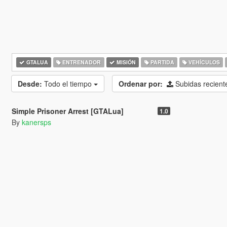
GTALUA
ENTRENADOR
MISIÓN
PARTIDA
VEHÍCULOS
Desde:
Todo el tiempo
Ordenar por:
Subidas recien
5.0
2.194
33
Simple Prisoner Arrest [GTALua]
1.0
By
kanersps